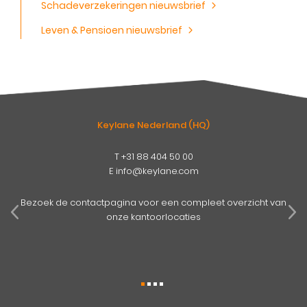
Schadeverzekeringen nieuwsbrief
Leven & Pensioen nieuwsbrief
Keylane Nederland (HQ)
T
+31 88 404 50 00
E
info@keylane.com
pens
mog
Bezoek de contactpagina voor een compleet overzicht van
onze kantoorlocaties