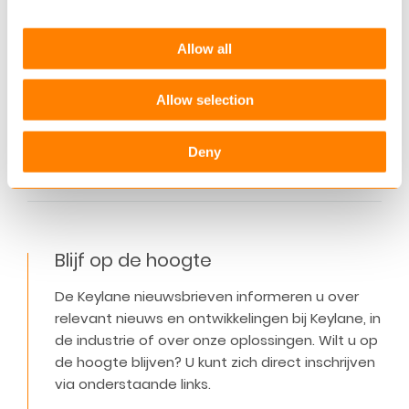
AFM – Rapportage Inzicht Tweedepijler
– pensioenmarkt
Allow all
Doel De uitkomsten van deze rapportage gebruikt
Allow selection
de AFM om het tweedepijlerpensioenlandschap in
kaart te brengen…
Deny
Lees verder
Blijf op de hoogte
De Keylane nieuwsbrieven informeren u over
relevant nieuws en ontwikkelingen bij Keylane, in
de industrie of over onze oplossingen. Wilt u op
de hoogte blijven? U kunt zich direct inschrijven
via onderstaande links.