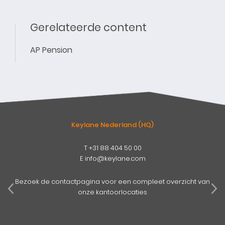
Gerelateerde content
AP Pension
Keylane Nederland (HQ)
T
+31 88 404 50 00
E
info@keylane.com
pens
mog
Bezoek de contactpagina voor een compleet overzicht van
onze kantoorlocaties