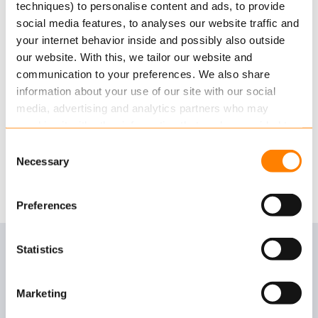
door middel van de standaard UI die Keylane Obex
techniques) to personalise content and ads, to provide
aanbiedt of door uw eigen UI er bovenop te
social media features, to analyses our website traffic and
your internet behavior inside and possibly also outside
bouwen.
our website. With this, we tailor our website and
communication to your preferences. We also share
Meer informatie
information about your use of our site with our social
media, advertising and analytics partners who may
Wilt u meer weten, of wilt u een demo
combine it with other information that you’ve provided to
aanvragen? Neem contact op via het
them or that they’ve collected from your use of their
contactformulier.
Consent
services.
Necessary
Selection
Neem contact op
Read more
about this in our cookie statement. Through
Preferences
the cookie settings under “Details”, you can determine
which cookies we place. You can always
change or
withdraw
your consent.
Statistics
AP Pension
Marketing
Een aanzienlijke efficiëntieverbetering voor de