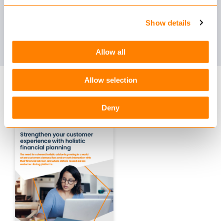
interne processen realiseren op het gebied van
dataverzameling en polisaanpassing
Show details
Lees verder
Allow all
Allow selection
Downloads
Deny