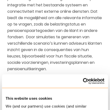
integratie met het bestaande systeem en
connectiviteit met externe online diensten. Dat
biedt de mogelijkheid om alle relevante informatie
op te vragen, zoals de belastingstatus en
pensioenspaartegoeden van de klant in andere
fondsen. Door simulaties te genereren van
verschillende scenario’s kunnen adviseurs klanten
inzicht geven in de consequenties van hun
keuzes, bijvoorbeeld voor hun fiscale situatie,
sociale voorzieningen, investeringsplannen en
pensioenuitkeringen.
Het Obex-platform bestaat uit een brede reeks
modules met volledige API-functionaliteit. Deze
kunnen samen worden ingezet om self-service
This website uses cookies
functies in apps of op websites in te bouwen en
ze kunnen dienen als compleet adviesplatform
We (and our partners) use cookies (and similar