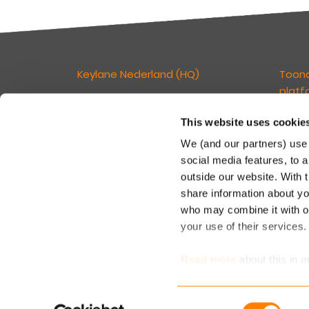
Keylane Nederland (HQ)
Toon
platf
T
+31 88 404 50 00
E
info@keylane.com
This website uses cookie
Wij ge
verzek
We (and our partners) use 
kan ve
Bezoek de contactpagina voor een
social media features, to a
klante
compleet overzicht van onze
outside our website. With 
tegelij
kantoorlocaties
share information about you
in een
who may combine it with ot
your use of their services
Read more
about this in o
determine which cookies 
Consent