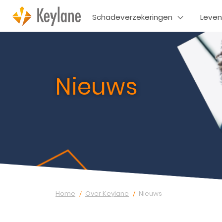
Schadeverzekeringen
Leven
Nieuws
Home
Over Keylane
Nieuws