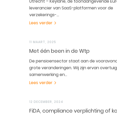
Utrecht – Keylane, de toonaangevende Eu
leverancier van SaaS-platformen voor de
verzekerings-…
Lees verder
11 MAART, 2025
Met één been in de Wtp
De pensioensector staat aan de vooravon
grote veranderingen. Wij zijn ervan overtui
samenwerking en…
Lees verder
12 DECEMBER, 2024
FiDA, compliance verplichting of k