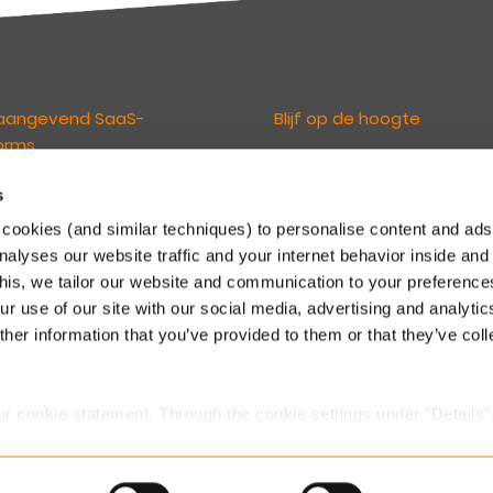
aangevend SaaS-
Blijf op de hoogte
orms
De Keylane nieuwsbrieven
informeren u over relevant ni
s
loven dat technologie de
en ontwikkelingen. U kunt zich d
erings- en pensioensector
cookies (and similar techniques) to personalise content and ads
inschrijven via onderstaande li
randeren. En maken het onze
nalyses our website traffic and your internet behavior inside and
Maak een keuze uit de nieuwsb
n mogelijk om te innoveren en
this, we tailor our website and communication to your preferenc
voor Schadeverzekeringen of
kertijd concurrerend te blijven
r use of our site with our social media, advertising and analytic
& Pensioen.
 steeds veranderende markt.
her information that you’ve provided to them or that they’ve col
Voor Schadeverzekeringen
.
Voor Leven & Pensioen
ur cookie statement. Through the cookie settings under “Details”
we place. You can always
change or withdraw
your consent.