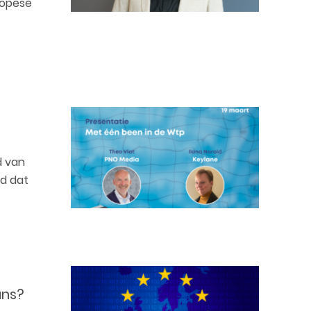
ropese
d van
gd dat
ans?