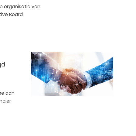
le organisatie van
tive Board.
gd
me aan
ncier