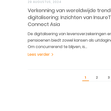
29 AUGUSTUS, 2024
Verkenning van wereldwijde trends
digitalisering: Inzichten van Insure
Connect Asia
De digitalisering van levensverzekeringen e
pensioenen biedt zowel kansen als uitdagin
Om concurrerend te blijven, is…
Lees verder
1
2
3