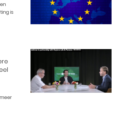
een
ing is
ere
eel
 meer