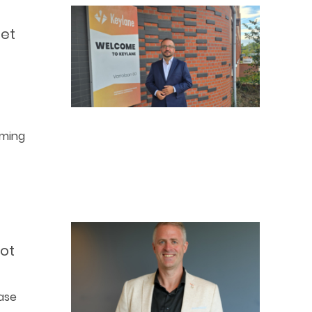
met
eming
ot
ase