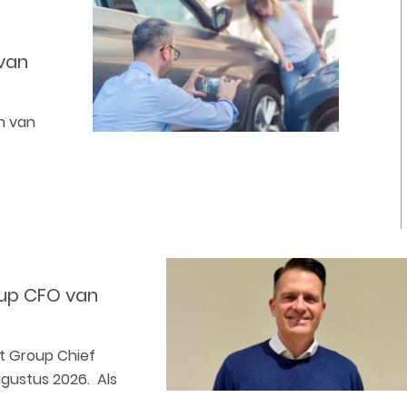
van
n van
oup CFO van
t Group Chief
ugustus 2026. Als