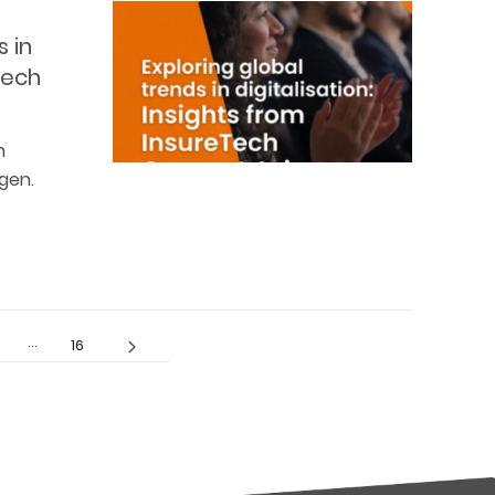
 in
Tech
n
gen.
…
16