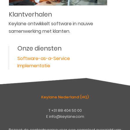
Klantverhalen
Keylane ontwikkelt software in nauwe
samenwerking met klanten.
Onze diensten
Software-as-a-Service
Implementatie
Keylane Nederland (HQ)
T
+31 88 404 50 00
E
info@keylane.com
pens
mog
Bezoek de contactpagina voor een compleet overzicht van