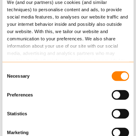
Grootste migratie tot nu toe van ruim 3 miljoen
We (and our partners) use cookies (and similar
techniques) to personalise content and ads, to provide
polissen.
social media features, to analyses our website traffic and
Bewezen trackrecord van meer dan 40
your internet behavior inside and possibly also outside
succesvolle migratieprojecten.
our website. With this, we tailor our website and
Auditconforme migratierapportage en
communication to your preferences. We also share
rapportage over het verschil tussen het oude
information about your use of our site with our social
media, advertising and analytics partners who may
en het nieuwe systeem.
combine it with other information that you’ve provided to
Geautomatiseerd testen van premie-,
them or that they’ve collected from your use of their
Consent
poliswijzigingen en vernieuwing voor alle
services.
Necessary
Selection
polissen.
Read more
about this in our cookie statement. Through
Migratie van gegevens van groepscontracten,
Preferences
the cookie settings under “Details”, you can determine
(pakket)polissen, claims, relaties en
which cookies we place. You can always
change or
bankrekeningen.
withdraw
your consent.
Statistics
Marketing