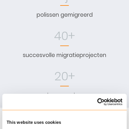
polissen gemigreerd
40+
succesvolle migratieprojecten
20+
jaar ervaring
De voordelen op een rij
This website uses cookies