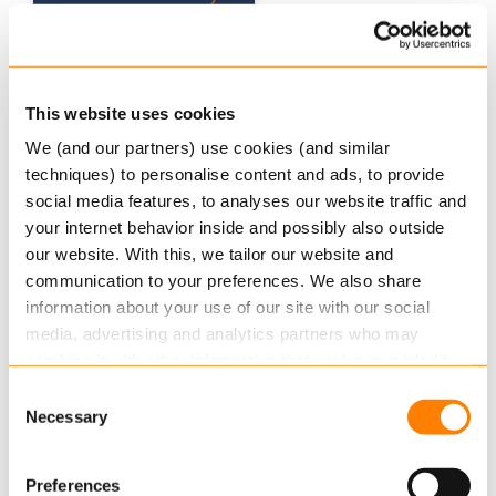
This website uses cookies
We (and our partners) use cookies (and similar
techniques) to personalise content and ads, to provide
social media features, to analyses our website traffic and
your internet behavior inside and possibly also outside
our website. With this, we tailor our website and
communication to your preferences. We also share
information about your use of our site with our social
PDE brochure
media, advertising and analytics partners who may
combine it with other information that you’ve provided to
De sleutel tot een optimale customer experience.
them or that they’ve collected from your use of their
Consent
services.
Necessary
Selection
Download
Read more
about this in our cookie statement. Through
Preferences
the cookie settings under “Details”, you can determine