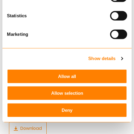
which cookies we place. You can always
change or
withdraw
your consent.
Statistics
Marketing
Show details
Allow all
PDE brochure
Allow selection
Een nieuw perspectief voor de Leven- en
Pensioenindustrie.
Deny
Download