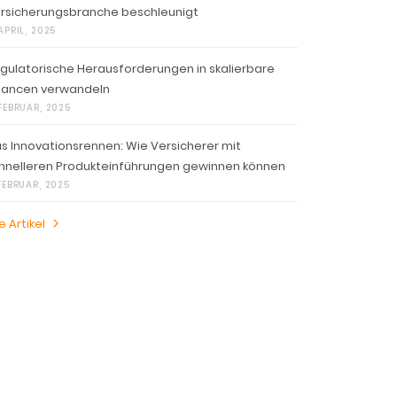
rsicherungsbranche beschleunigt
APRIL, 2025
gulatorische Herausforderungen in skalierbare
ancen verwandeln
 FEBRUAR, 2025
s Innovationsrennen: Wie Versicherer mit
hnelleren Produkteinführungen gewinnen können
 FEBRUAR, 2025
e Artikel