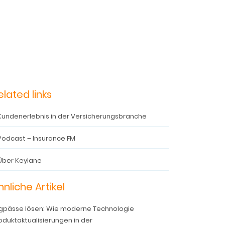
elated links
Kundenerlebnis in der Versicherungsbranche
Podcast – Insurance FM
Über Keylane
hnliche Artikel
gpässe lösen: Wie moderne Technologie
oduktaktualisierungen in der