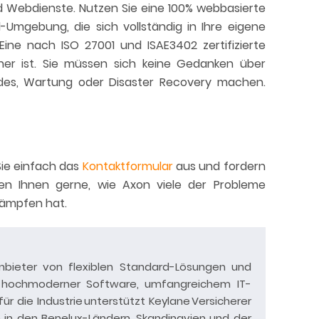
und Webdienste. Nutzen Sie eine 100% webbasierte
-Umgebung, die sich vollständig in Ihre eigene
Eine nach ISO 27001 und ISAE3402 zertifizierte
cher ist. Sie müssen sich keine Gedanken über
grades, Wartung oder Disaster Recovery machen.
Sie einfach das
Kontaktformular
aus und fordern
gen Ihnen gerne, wie Axon viele der Probleme
kämpfen hat.
Anbieter von flexiblen Standard-Lösungen und
t hochmoderner Software, umfangreichem IT-
 die Industrie unterstützt Keylane Versicherer
n in den Benelux-Ländern, Skandinavien und der