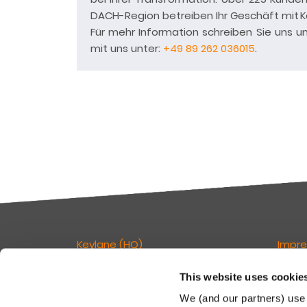
DACH-Region betreiben Ihr Geschäft mit 
Für mehr Information schreiben Sie uns u
mit uns unter:
+49 89 262 036015
.
Keylane (HQ)
Impr
T
+49 89 541 96375
Verant
This website uses cookie
E
info.dach@keylane.com
Seite:
We (and our partners) use 