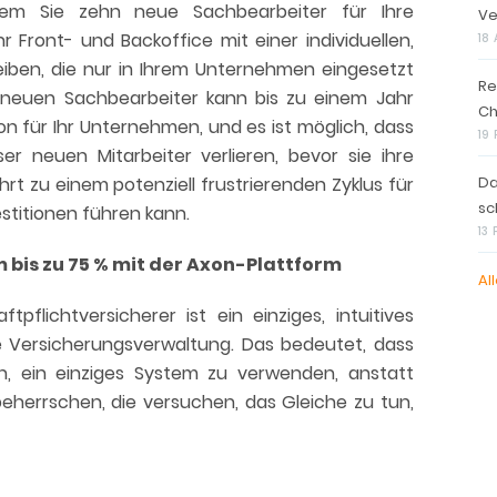
 dem Sie zehn neue Sachbearbeiter für Ihre
Ve
hr Front- und Backoffice mit einer individuellen,
18 
iben, die nur in Ihrem Unternehmen eingesetzt
Re
r neuen Sachbearbeiter kann bis zu einem Jahr
Ch
ion für Ihr Unternehmen, und es ist möglich, dass
19
er neuen Mitarbeiter verlieren, bevor sie ihre
rt zu einem potenziell frustrierenden Zyklus für
Da
sc
stitionen führen kann.
13
 bis zu 75 % mit der Axon-Plattform
All
flichtversicherer ist ein einziges, intuitives
e Versicherungsverwaltung. Das bedeutet, dass
n, ein einziges System zu verwenden, anstatt
errschen, die versuchen, das Gleiche zu tun,