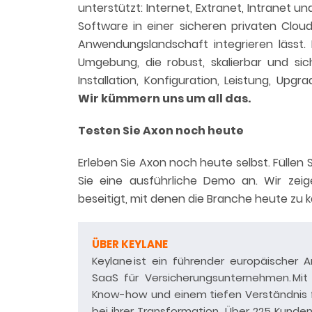
unterstützt: Internet, Extranet, Intranet 
Software in einer sicheren privaten Cloud
Anwendungslandschaft integrieren lässt. 
Umgebung, die robust, skalierbar und si
Installation, Konfiguration, Leistung, Up
Wir kümmern uns um all das.
Testen Sie Axon noch heute
Erleben Sie Axon noch heute selbst. Füllen 
Sie eine ausführliche Demo an. Wir zei
beseitigt, mit denen die Branche heute zu 
ÜBER KEYLANE
Keylane ist ein führender europäischer 
SaaS für Versicherungsunternehmen. Mi
Know-how und einem tiefen Verständnis für
bei ihrer Transformation. Über 225 Kunde