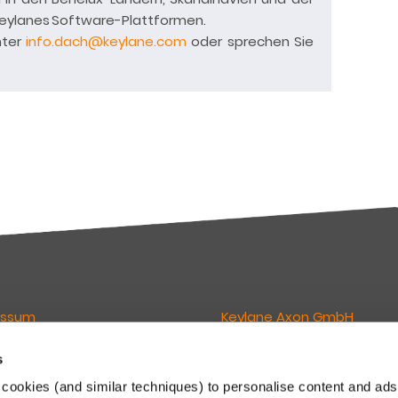
Keylanes Software-Plattformen.
nter
info.dach@keylane.com
oder sprechen Sie
essum
Keylane Axon GmbH
wortlich für den Inhalt dieser
Geschäftsführer:
s
Lukas van Grunsven
cookies (and similar techniques) to personalise content and ads
Philipp E. Lederer