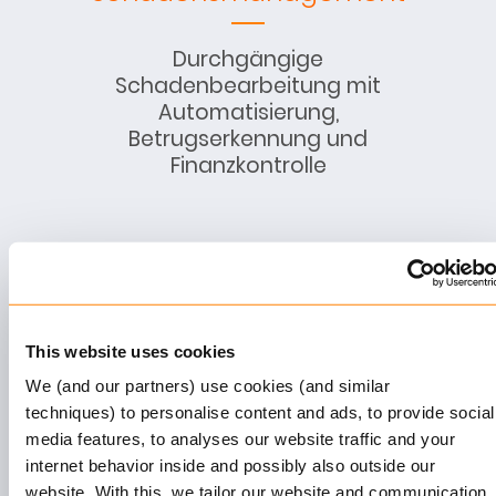
Durchgängige
Schadenbearbeitung mit
Automatisierung,
Betrugserkennung und
Finanzkontrolle
Abrechnungen & Bezahlungen
Komplette Premium-
Kollektion, Auszahlung,
This website uses cookies
Mahnwesen und Abstimmung
We (and our partners) use cookies (and similar
techniques) to personalise content and ads, to provide social
media features, to analyses our website traffic and your
Reporting & Analyse
internet behavior inside and possibly also outside our
website. With this, we tailor our website and communication