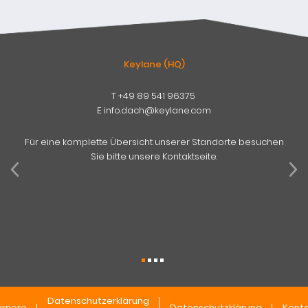
Keylane (HQ)
T
+49 89 541 96375
E
info.dach@keylane.com
Für eine komplette Übersicht unserer Standorte besuchen
Sie bitte unsere Kontaktseite.
Datenschutzerklärung
rriere
Datenschutzklärung
Konta