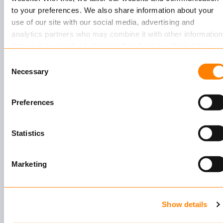
to your preferences. We also share information about your
Schneller, zuverlässiger Zugriff
use of our site with our social media, advertising and
auf wichtige Daten mit
analytics partners who may combine it with other information
leistungsstarken
that you’ve provided to them or that they’ve collected from
Berichtsfunktionen für
your use of their services.
intelligentere Entscheidungen,
Consent
Necessary
Compliance und Transparenz
Selection
Read more
about this in our cookie statement. Through the
cookie settings under “Details”, you can determine which
Preferences
cookies we place. You can always
change or withdraw
you
consent.
Produktkonfiguration
Statistics
No-Code-Einrichtung von
Marketing
Produktstruktur, Regeln,
Preisgestaltung, Dokumenten
und Dialogen
Show details