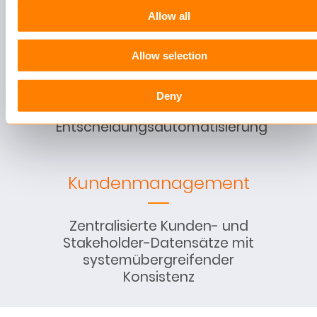
Underwriting
Allow all
Allow selection
Regelbasierte
Risikobewertung,
durchgängige Verarbeitung
Deny
und
Entscheidungsautomatisierung
Kundenmanagement
Zentralisierte Kunden- und
Stakeholder-Datensätze mit
systemübergreifender
Konsistenz