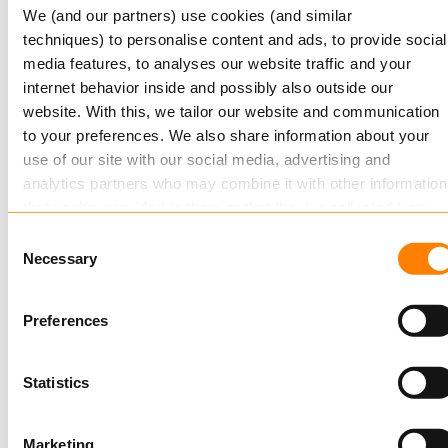
We (and our partners) use cookies (and similar
Keylane ernennt John Reynders zum
techniques) to personalise content and ads, to provide social
Group CEO
media features, to analyses our website traffic and your
Führungsteam gestärkt für die nächste
internet behavior inside and possibly also outside our
website. With this, we tailor our website and communication
Wachstumsphase Utrecht – Keylane, führender
to your preferences. We also share information about your
europäischer Anbieter von SaaS-Plattformen für
use of our site with our social media, advertising and
die Versicherungs-…
analytics partners who may combine it with other information
Mehr
that you’ve provided to them or that they’ve collected from
your use of their services.
Consent
Necessary
Selection
Read more
about this in our cookie statement. Through the
cookie settings under “Details”, you can determine which
Preferences
cookies we place. You can always
change or withdraw
you
consent.
Statistics
2 SEPTEMBER, 2025
Marketing