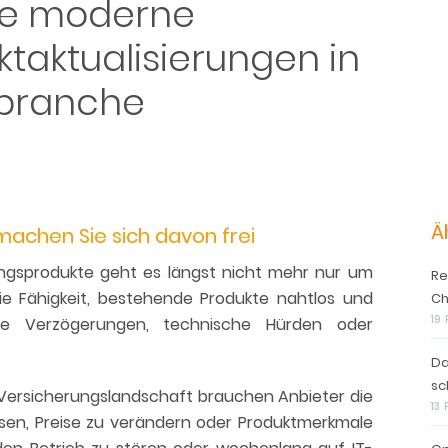
ie moderne
taktualisierungen in
sbranche
Ä
machen Sie sich davon frei
ungsprodukte geht es längst nicht mehr nur um
Re
ie Fähigkeit, bestehende Produkte nahtlos und
Ch
19
nge Verzögerungen, technische Hürden oder
Da
sc
 Versicherungslandschaft brauchen Anbieter die
13
ssen, Preise zu verändern oder Produktmerkmale