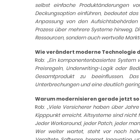
selbst einfache Produktänderungen vo
Deckungsoption einführen, bedeutet das o
Anpassung von den Aufsichtsbehörden 
Prozess über mehrere Systeme hinweg. Di
Ressourcen, sondern auch wertvolle Mark
Wie verändert moderne Technologie di
Rob:
„Ein komponentenbasiertes System w
Preisregeln, Underwriting-Logik oder Bed
Gesamtprodukt zu beeinflussen. Das
Unterbrechungen und eine deutlich geringe
Warum modernisieren gerade jetzt so 
Rob:
„Viele Versicherer haben über Jahre
Kipppunkt erreicht. Altsysteme sind nich
Jeder Workaround, jeder Patch, jeder manu
Wer weiter wartet, steht vor noch höher
Veraltete Software bremst Innovation un