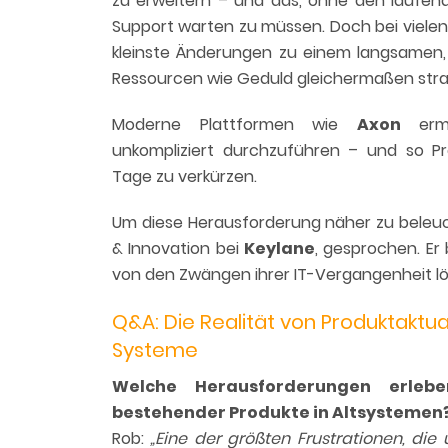
zu erweitern – und das, ohne den laufen
Support warten zu müssen. Doch bei viele
kleinste Änderungen zu einem langsamen,
Ressourcen wie Geduld gleichermaßen stra
Moderne Plattformen wie
Axon
ermög
unkompliziert durchzuführen – und so 
Tage zu verkürzen.
Um diese Herausforderung näher zu beleu
& Innovation bei
Keylane
, gesprochen. Er 
von den Zwängen ihrer IT-Vergangenheit l
Q&A: Die Realität von Produktaktu
Systeme
Welche Herausforderungen erlebe
bestehender Produkte in Altsystemen
Rob:
„Eine der größten Frustrationen, die u