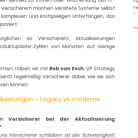
den Betrieb zu stören oder wochenlang auf IT-
Op
n Versicherern machen veraltete Systeme selbst
Ve
27
 komplexen und kostspieligen Unterfangen, das
paziert.
All
lichen es Versicherern, Aktualisierungen
Produktupdate-Zyklen von Monaten auf wenige
chten, haben wir mit
Rob van Esch
, VP Strategy
berät regelmäßig Versicherer dabei, wie sie sich
ösen können.
alisierungen – Legacy vs. moderne
n Versicherer bei der Aktualisierung
?
ns Versicherer schildern, ist die Schwierigkeit,