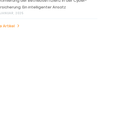
timierung der Betriebseffizienz in der Cyber-
rsicherung: Ein intelligenter Ansatz
 JANUAR, 2025
e Artikel