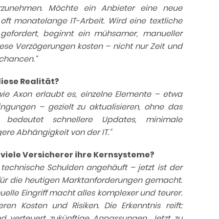
rzunehmen. Möchte ein Anbieter eine neue
ft monatelange IT-Arbeit. Wird eine textliche
gefordert, beginnt ein mühsamer, manueller
ese Verzögerungen kosten – nicht nur Zeit und
tchancen.“
ese Realität?
ie Axon erlaubt es, einzelne Elemente – etwa
ingungen – gezielt zu aktualisieren, ohne das
 bedeutet schnellere Updates, minimale
re Abhängigkeit von der IT.“
viele Versicherer ihre Kernsysteme?
 technische Schulden angehäuft – jetzt ist der
t für die heutigen Marktanforderungen gemacht.
elle Eingriff macht alles komplexer und teurer.
en Kosten und Risiken. Die Erkenntnis reift:
d verteuert zukünftige Anpassungen. Jetzt zu