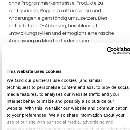
ohne Programmierkenntnisse, Produkte zu
konfigurieren, Regeln zu aktualisieren und
Änderungen eigenständig umzusetzen. Dies
entlastet die IT-Abteilung, beschleunigt
Entwicklungszyklen und ermöglicht eine rasche
Anpassung an Marktanforderungen.
Axon bietet No-Code-Funktionen
, die die
Produktkonfiguration vereinfachen und
Versicherer von traditionellen
Kodierungszwängen befreien.
This website uses cookies
We (and our partners) use cookies (and similar
3. Agile, komponentenbasierte
techniques) to personalise content and ads, to provide social
Architekturen einsetzen
media features, to analyses our website traffic and your
internet behavior inside and possibly also outside our
Der Wechsel von monolithischen Systemen zu
website. With this, we tailor our website and communication
modularen Architekturen steigert die Agilität.
to your preferences. We also share information about your
Versicherer können so wiederverwendbare
use of our site with our social media, advertising and
Bausteine wie Underwriting-Regeln oder
analytics partners who may combine it with other information