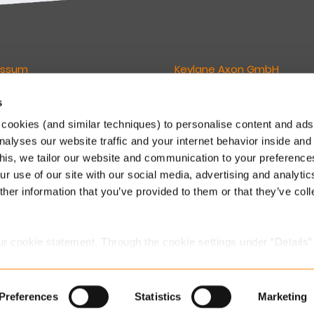
essum
Keylane Axon GmbH
wortlich für den Inhalt dieser
Geschäftsführer:
s
Lukas van Grunsven
cookies (and similar techniques) to personalise content and ads
Philipp E. Lederer
nalyses our website traffic and your internet behavior inside and
ne GmbH
Eintragung (HRB) 211735
this, we tailor our website and communication to your preferenc
sign Offices
Gerichtsstand: Amtsgericht M
r use of our site with our social media, advertising and analytic
eimer Str. 143C
 München
Newsletter
her information that you’ve provided to them or that they’ve col
.
 89 541 96375
Direkt abonnieren
o.dach@keylane.com
ur cookie statement. Through the cookie settings under “Details”
we place. You can always
change or withdraw
your consent.
Preferences
Statistics
Marketing
re
Datenschutzerklärung Keylane
Datenschutzklärung
K