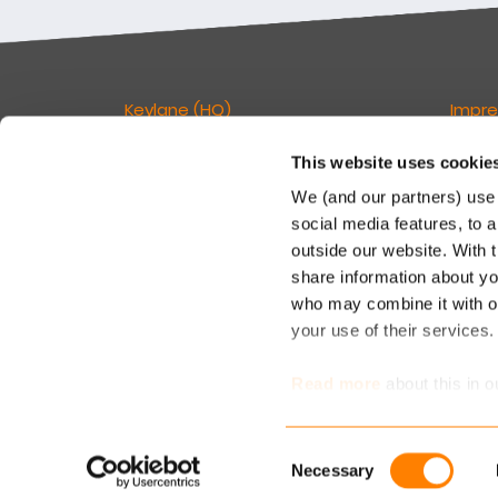
Keylane (HQ)
Impr
T
+49 89 541 96375
Verant
This website uses cookie
E
info.dach@keylane.com
Seite:
We (and our partners) use 
social media features, to a
Keyla
Für eine komplette Übersicht unserer
outside our website. With 
c/o De
Standorte besuchen Sie bitte unsere
share information about you
Rosenh
Kontaktseite.
81671
who may combine it with ot
your use of their services
T: +49
M: inf
Read more
about this in o
determine which cookies 
Consent
Necessary
Selection
Karrie