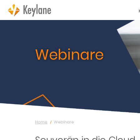
Webinare
Home
Webinare