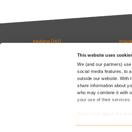
Keylane (HQ)
Impr
This website uses cookie
T
+49 89 541 96375
Verant
E
info.dach@keylane.com
Seite:
We (and our partners) use 
social media features, to a
Keyla
Für eine komplette Übersicht unserer
outside our website. With 
c/o De
Standorte besuchen Sie bitte unsere
share information about you
Rosenh
Kontaktseite.
81671
who may combine it with ot
your use of their services
T: +49
M: inf
Read more
about this in o
determine which cookies 