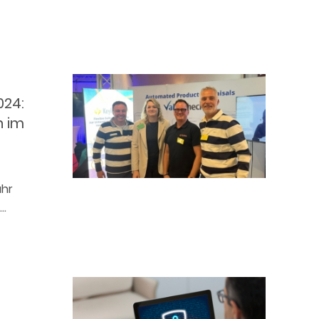
024:
n im
ahr
s…