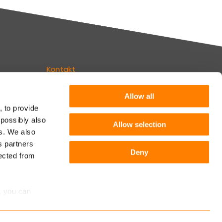
Kontakt
Erfahren Sie mehr
Allow all
, to provide
 possibly also
Allow selection
Folgen Sie Keylane
es. We also
ünchen
s partners
Deny
lected from
, you can