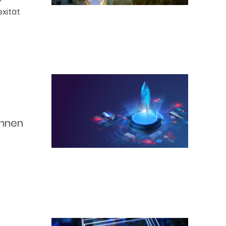
xität
önnen