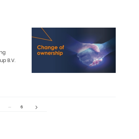
ung
up B.V.
…
6