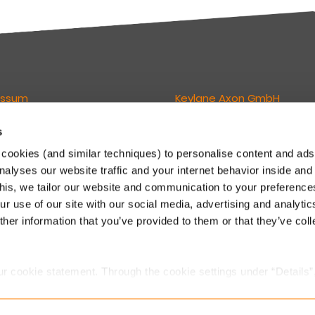
essum
Keylane Axon GmbH
s
wortlich für den Inhalt dieser
Geschäftsführer:
Lukas van Grunsven
cookies (and similar techniques) to personalise content and ads
Philipp E. Lederer
nalyses our website traffic and your internet behavior inside and
ne GmbH
Eintragung (HRB) 211735
this, we tailor our website and communication to your preferenc
sign Offices
Gerichtsstand: Amtsgericht M
r use of our site with our social media, advertising and analytic
eimer Str. 143C
 München
Newsletter
her information that you’ve provided to them or that they’ve col
.
 89 541 96375
Direkt abonnieren
o.dach@keylane.com
ur cookie statement. Through the cookie settings under “Details”
we place. You can always
change or withdraw
your consent.