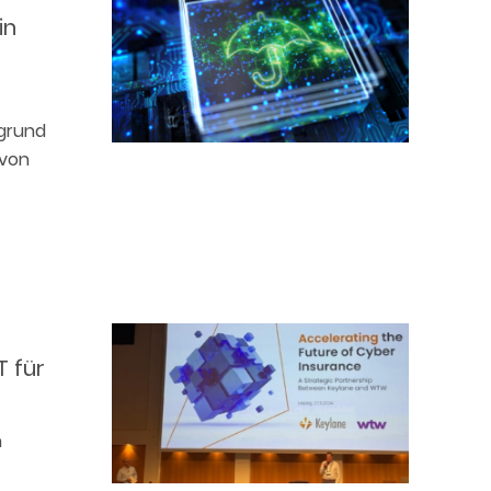
in
grund
 von
T für
n