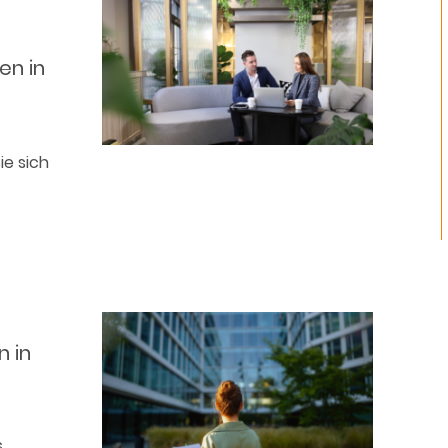
en in
e sich
 in
s