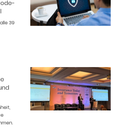
-Code-
l
alle 39
ce
und
heit,
ce
ehmen.