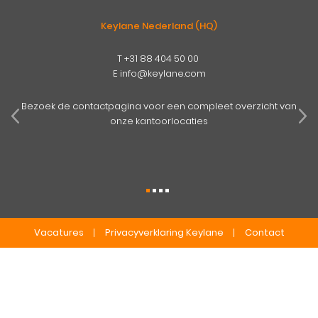
Keylane Nederland (HQ)
T
+31 88 404 50 00
E
info@keylane.com
pens
mog
Bezoek de contactpagina voor een compleet overzicht van
onze kantoorlocaties
Vacatures
Privacyverklaring Keylane
Contact