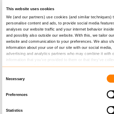
This website uses cookies
We (and our partners) use cookies (and similar techniques) 
personalise content and ads, to provide social media features
analyses our website traffic and your internet behavior inside
and possibly also outside our website. With this, we tailor ou
11 MAART, 2025
website and communication to your preferences. We also sh
Met één been in de Wtp
information about your use of our site with our social media,
advertising and analytics partners who may combine it with o
De pensioensector staat aan de vooravond van
information that you’ve provided to them or that they’ve colle
grote veranderingen. Wij zijn ervan overtuigd dat
from your use of their services.
samenwerking en…
Consent
Lees verder
Read more
about this in our cookie statement. Through the
Necessary
Selection
cookie settings under “Details”, you can determine which
cookies we place. You can always
change or withdraw
you
Preferences
consent.
Statistics