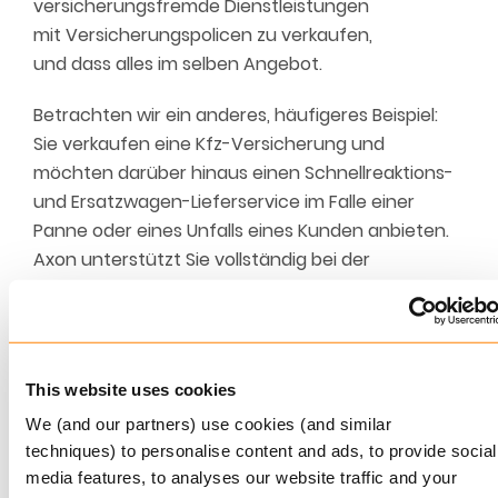
versicherungsfremde Dienstleistungen
mit
V
ersicherungs
policen
zu verkaufen,
und
dass
alles im selben
Angebot
.
Betrachten wir ein anderes, häufigeres Beispiel:
Sie verkaufen eine Kfz-Versicherung und
möchten darüber hinaus einen Schnellreaktions-
und Ersatzwagen-Lieferservice im Falle einer
Panne oder eines Unfalls eines Kunden anbieten.
Axon unterstützt Sie vollständig bei der
Verwaltung der Mehrwertsteuer und sorgt mit
einem einzigen Mausklick dafür, dass Sie sowohl
für Versicherungsleistungen als auch für
versicherungsfremde Leistungen korrekt an die
This website uses cookies
Steuerbehörden berichten. Mit dieser
We (and our partners) use cookies (and similar
Funktionalität sind Ihnen keine Grenzen gesetzt,
techniques) to personalise content and ads, to provide social
wenn es darum geht, welche neuen
media features, to analyses our website traffic and your
Dienstleistungen verkaufen können. So können Sie