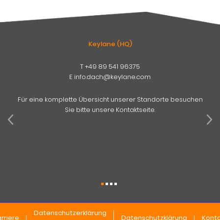
Keylane (HQ)
T
+49 89 541 96375
E
info.dach@keylane.com
Für eine komplette Übersicht unserer Standorte besuchen
Sie bitte unsere Kontaktseite.
Datenschutzerklärung
rriere
Datenschutzklärung
Konta