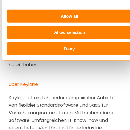
Die Zukunft der Versicherungsanbieter liegt
darin,
Agenten der Empathie
zu werden, die das
Allow all
Kundenerlebnis
immer
über alles andere stellen.
Aber um
Concierge-Services
anbieten zu können,
Allow selection
brauchen die Anbieter die richtigen Tools.
Deny
Wir bei Keylane können selbstbewusst sagen,
dass wir die richtigen Werkzeuge
für Sie
bereit
haben.
Über Keylane
Keylane ist ein führender europäischer Anbieter
von flexibler Standardsoftware und SaaS für
Versicherungsunternehmen. Mit hochmoderner
Software, umfangreichen IT-Know-how und
einem tiefen Verständnis für die Industrie