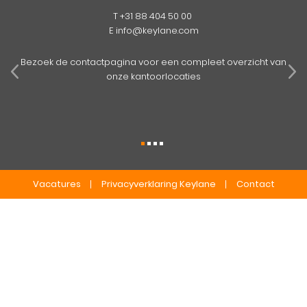
T
+31 88 404 50 00
E
info@keylane.com
pens
mog
Bezoek de contactpagina voor een compleet overzicht van
onze kantoorlocaties
Vacatures
Privacyverklaring Keylane
Contact