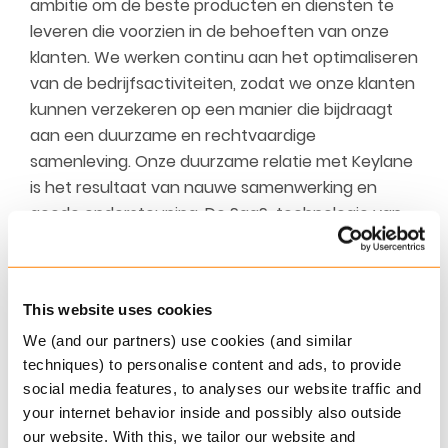
ambitie om de beste producten en diensten te
leveren die voorzien in de behoeften van onze
klanten. We werken continu aan het optimaliseren
van de bedrijfsactiviteiten, zodat we onze klanten
kunnen verzekeren op een manier die bijdraagt
aan een duurzame en rechtvaardige
samenleving. Onze duurzame relatie met Keylane
is het resultaat van nauwe samenwerking en
goede ondersteuning. De SaaS-technologie van
Keylane stelt ons in staat om ons te focussen op
onze corebusiness en onze groeidoelstellingen”,
aldus
Jaap van den Hoek, IT&C manager AOV
This website uses cookies
bij a.s.r.
We (and our partners) use cookies (and similar
“Keylane is er trots op technologiepartner van
techniques) to personalise content and ads, to provide
a.s.r. te zijn en hun digitale transformatie mogelijk
social media features, to analyses our website traffic and
your internet behavior inside and possibly also outside
te maken. We werken nauw samen met a.s.r. om
our website. With this, we tailor our website and
het beste raamwerk te leveren voor een soepele