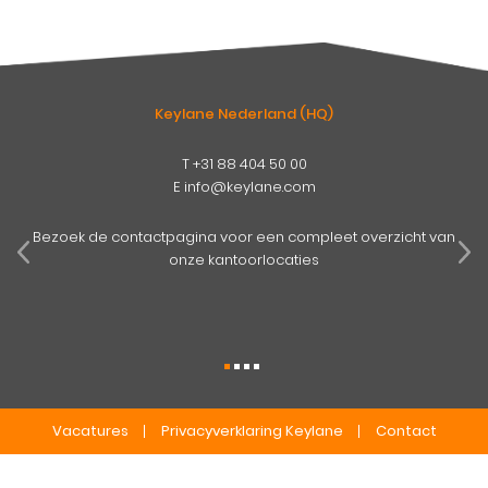
Keylane Nederland (HQ)
T
+31 88 404 50 00
E
info@keylane.com
pens
mog
Bezoek de contactpagina voor een compleet overzicht van
onze kantoorlocaties
Vacatures
Privacyverklaring Keylane
Contact