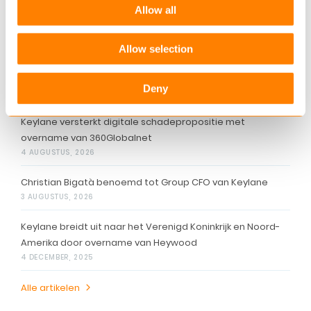
Daarnaast is a.s.r. actief als vermogensbeheerder
Allow all
voor derden. a.s.r. is genoteerd aan Euronext
Amsterdam en is opgenomen in de AEX-index.
Allow selection
Gerelateerde artikelen
Deny
Keylane versterkt digitale schadepropositie met
overname van 360Globalnet
4 AUGUSTUS, 2026
Christian Bigatà benoemd tot Group CFO van Keylane
3 AUGUSTUS, 2026
Keylane breidt uit naar het Verenigd Koninkrijk en Noord-
Amerika door overname van Heywood
4 DECEMBER, 2025
Alle artikelen