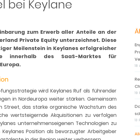
 bei Keylane
Ä
einbarung zum Erwerb aller Anteile an der
erland Private Equity unterzeichnet. Diese
En
tiger Meilenstein in Keylanes erfolgreicher
Pr
se innerhalb des SaaS-Marktes für
Ve
 Europa.
18 
ion
Re
Ch
pfungsstrategie wird Keylanes Ruf als führender
19
ngen in Nordeuropa weiter stärken. Gemeinsam
n Street, das starke organische Wachstum des
Da
sc
che wertsteigernde Akquisitionen zu verfolgen
13
 Keylanes unternehmenseigenen Technologien zu
 Keylanes Position als bevorzugter Arbeitgeber
All
gstalente in der Region weiter verbessern.