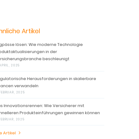
hnliche Artikel
gpässe lösen: Wie moderne Technologie
oduktaktualisierungen in der
rsicherungsbranche beschleunigt
APRIL, 2025
gulatorische Herausforderungen in skalierbare
ancen verwandeln
 FEBRUAR, 2025
s Innovationsrennen: Wie Versicherer mit
hnelleren Produkteinführungen gewinnen können
 FEBRUAR, 2025
e Artikel