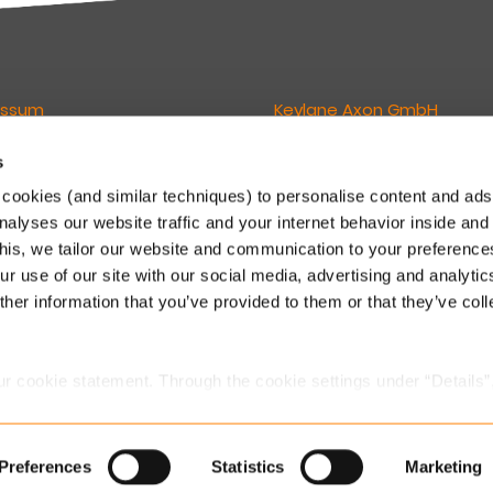
essum
Keylane Axon GmbH
s
wortlich für den Inhalt dieser
Geschäftsführer:
Lukas van Grunsven
cookies (and similar techniques) to personalise content and ads
Philipp E. Lederer
nalyses our website traffic and your internet behavior inside and
ne GmbH
Eintragung (HRB) 211735
this, we tailor our website and communication to your preferenc
sign Offices
Gerichtsstand: Amtsgericht M
r use of our site with our social media, advertising and analytic
eimer Str. 143C
 München
Newsletter
her information that you’ve provided to them or that they’ve col
.
 89 541 96375
Direkt abonnieren
o.dach@keylane.com
ur cookie statement. Through the cookie settings under “Details”
we place. You can always
change or withdraw
your consent.
Preferences
Statistics
Marketing
Datenschutzerklärung Keylane
Datenschutzklärung
Konta