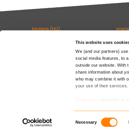
Keylane (HQ)
Impr
This website uses cookie
T
+49 89 541 96375
Verant
E
info.dach@keylane.com
Seite:
We (and our partners) use 
social media features, to a
Keyla
Für eine komplette Übersicht unserer
outside our website. With 
c/o De
Standorte besuchen Sie bitte unsere
share information about you
Rosenh
Kontaktseite.
81671
who may combine it with ot
your use of their services
T: +49
M: inf
Read more
about this in o
determine which cookies 
Consent
Necessary
Selection
Karriere