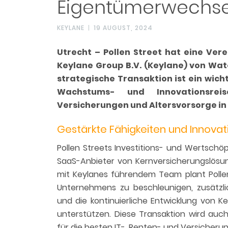
Eigentümerwechsel
KEYLANE
19 AUGUST, 2024
Utrecht – Pollen Street hat eine Ver
Keylane Group B.V. (Keylane) von Wat
strategische Transaktion ist ein wich
Wachstums- und Innovationsrei
Versicherungen und Altersvorsorge in
Gestärkte Fähigkeiten und Innovat
Pollen Streets Investitions- und Wertschö
SaaS-Anbieter von Kernversicherungslösu
mit Keylanes führendem Team plant Polle
Unternehmens zu beschleunigen, zusätzli
und die kontinuierliche Entwicklung von
unterstützen. Diese Transaktion wird auch
für die besten IT-, Renten- und Versicherun