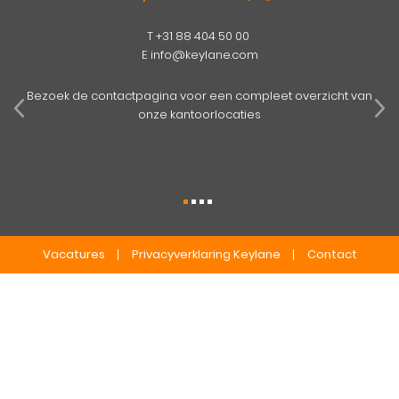
T
+31 88 404 50 00
E
info@keylane.com
pens
mog
Bezoek de contactpagina voor een compleet overzicht van
onze kantoorlocaties
Vacatures
Privacyverklaring Keylane
Contact