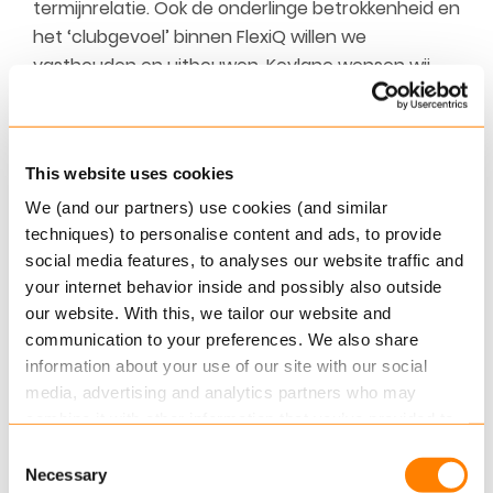
termijnrelatie. Ook de onderlinge betrokkenheid en
het ‘clubgevoel’ binnen FlexiQ willen we
vasthouden en uitbouwen. Keylane wensen wij
veel succes met de verdere concretisering van
hun innovatieve ambities.”
This website uses cookies
Meer informatie
We (and our partners) use cookies (and similar
techniques) to personalise content and ads, to provide
Keylane is een Europese leverancier van moderne,
social media features, to analyses our website traffic and
klantgerichte software voor de verzekerings- en
your internet behavior inside and possibly also outside
pensioensector. Keylane levert diensten aan
our website. With this, we tailor our website and
meer dan honderd verzekeringsmaatschappijen
communication to your preferences. We also share
en pensioeninstellingen.
information about your use of our site with our social
media, advertising and analytics partners who may
+31 (0)6 19208832 en Gerrit Noorman via
combine it with other information that you’ve provided to
gerrit.noorman@flexiq.nl
of +31 (0)6 52727704
them or that they’ve collected from your use of their
Consent
services.
Necessary
Over FlexiQ
Selection