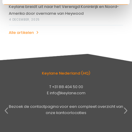
Keylane breidt uit naar het Verenigd Koninkrijk en Noord-
Amerika door overname van Heywood
4 DECEMBER, 2025
Alle artikelen
Keylane Nederland (HQ)
T
+31 88 404 50 00
E
info@keylane.com
pens
mog
Bezoek de contactpagina voor een compleet overzicht van
onze kantoorlocaties