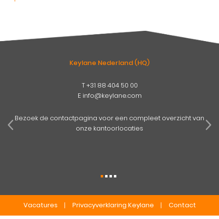
Keylane Nederland (HQ)
T
+31 88 404 50 00
E
info@keylane.com
pens
mog
Bezoek de contactpagina voor een compleet overzicht van
onze kantoorlocaties
Vacatures
Privacyverklaring Keylane
Contact