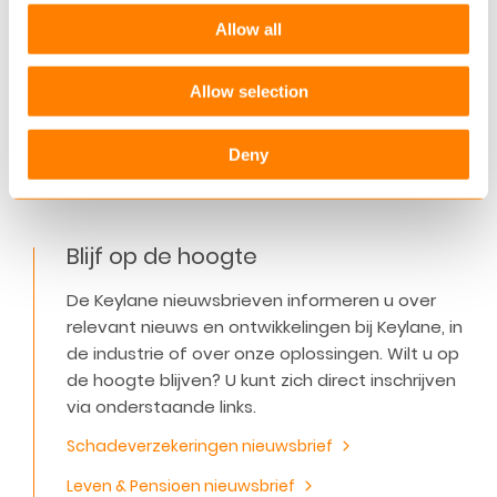
Gebruikersgroep Cariben
Allow all
Door de bijeenkomsten ‘kort maar krachtig’ te
houden en te verdelen over twee dagen, konden
Allow selection
onze…
Lees verder
Deny
Blijf op de hoogte
De Keylane nieuwsbrieven informeren u over
relevant nieuws en ontwikkelingen bij Keylane, in
de industrie of over onze oplossingen. Wilt u op
de hoogte blijven? U kunt zich direct inschrijven
via onderstaande links.
Schadeverzekeringen nieuwsbrief
Leven & Pensioen nieuwsbrief