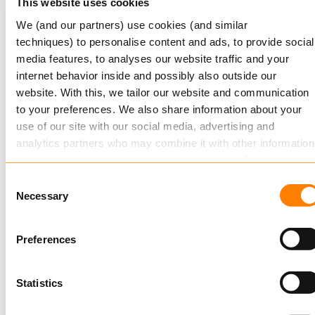
This website uses cookies
We (and our partners) use cookies (and similar
techniques) to personalise content and ads, to provide social
media features, to analyses our website traffic and your
internet behavior inside and possibly also outside our
website. With this, we tailor our website and communication
to your preferences. We also share information about your
use of our site with our social media, advertising and
analytics partners who may combine it with other information
that you’ve provided to them or that they’ve collected from
Kundenerlebnis in der
your use of their services.
Versicherungsbranche
Consent
Necessary
Selection
In diesem Whitepaper besprechen wir, warum das
Read more
about this in our cookie statement. Through the
Kundenerlebnis für Kompositversicherer so
cookie settings under “Details”, you can determine which
Preferences
cookies we place. You can always
change or withdraw
you
wichtig ist. Jetzt hier herunterladen.
consent.
Statistics