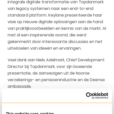
integrale digitale transformatie van Topdanmark
van legacy systemen naar een end-to-end
standaard platform. Keylane presenteerde haar
visie op nieuwe digitale oplossingen aan de hand
van praktijkvoorbeelden en kennis van de markt. Al
met al een inspirerende avond, die werd
gekenmerkt door interessante discussies en het
uitwisselen van ideeën en ervaringen.
Veel dank aan Niels Adelmark, Chief Development
Director bij Topdanmark, voor zijn boeiende
presentatie, de aanwezigen uit de Noorse
verzekerings- en pensioenindustrie en de Deense
ambassade.
Tilt the Triangle
Het Keylane Tilt the Triangle-concept gaat over
This website uses cookies