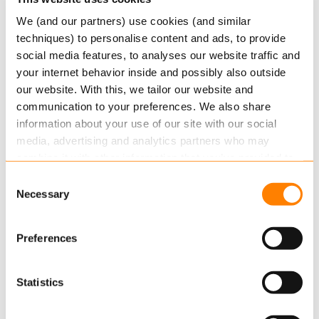
het versterken van de positie in de markt door
middel van technologie en door het creëren van
We (and our partners) use cookies (and similar
een sterke digitale basis die voldoet aan
techniques) to personalise content and ads, to provide
veranderingen in de markt. Denk aan de
social media features, to analyses our website traffic and
your internet behavior inside and possibly also outside
toenemende eisen van klanten, compliance en
our website. With this, we tailor our website and
veranderende industriestandaarden. Digitalisering
communication to your preferences. We also share
maakt tegelijkertijd snelle productintroducties en
information about your use of our site with our social
efficiënte bedrijfsprocessen mogelijk. Voor meer
media, advertising and analytics partners who may
informatie over ons platform, klik
hier
combine it with other information that you’ve provided to
them or that they’ve collected from your use of their
Consent
services.
Necessary
Contact
Selection
Sales Manager, Rune Skanoy via
Read more
about this in our cookie statement. Through
Preferences
rune.skanoy@keylane.com
the cookie settings under “Details”, you can determine
which cookies we place. You can always
change or
withdraw
your consent.
Statistics
Gerelateerde artikelen