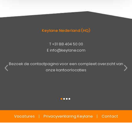
Keylane Nederland (HQ)
T
+31 88 404 50 00
E
info@keylane.com
pens
mog
Bezoek de contactpagina voor een compleet overzicht van
onze kantoorlocaties
Vacatures
Privacyverklaring Keylane
Contact