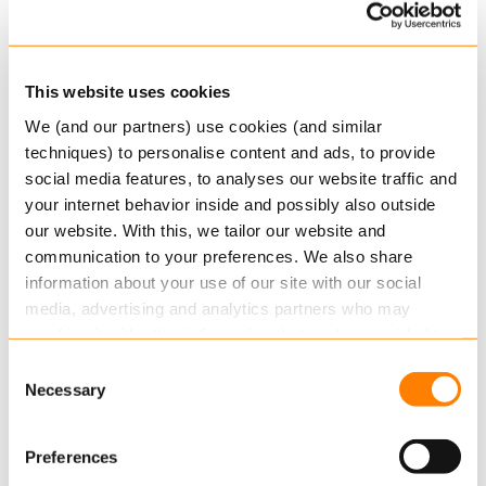
Integratie/API’s (4,5), Implementatie (4,2) en
Support (4,0).
This website uses cookies
“Wij waarderen deze hoge scores van onze
We (and our partners) use cookies (and similar
klanten en zien het als een bevestiging van de
techniques) to personalise content and ads, to provide
geavanceerde technologie en de hoge
social media features, to analyses our website traffic and
kwaliteitsstandaard van ons toekomstbestendige
your internet behavior inside and possibly also outside
SaaS-platform Plexus. De waardevolle feedback
our website. With this, we tailor our website and
werkt als een extra motivatie bij ons streven om
communication to your preferences. We also share
de toonaangevende SaaS-aanbieder voor
information about your use of our site with our social
verzekeringen en pensioenen in Europa te zijn”,
media, advertising and analytics partners who may
zegt
Ralf Timmer, CEO van Keylane
. “Met
combine it with other information that you’ve provided to
Keylane Plexus heeft Keylane een sterke
them or that they’ve collected from your use of their
Consent
uitgangspositie om verder te groeien in haar
services.
Necessary
Selection
doelmarkten en om leven- en
Read more
about this in our cookie statement. Through
pensioenverzekeraars die op zoek zijn naar een
Preferences
the cookie settings under “Details”, you can determine
solide polisadministratiesysteem op