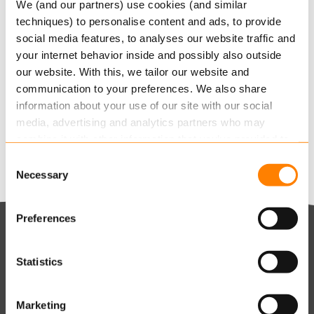
We (and our partners) use cookies (and similar
Lees hier het hele klantverhaal
techniques) to personalise content and ads, to provide
social media features, to analyses our website traffic and
your internet behavior inside and possibly also outside
Gerelateerde artikelen
our website. With this, we tailor our website and
communication to your preferences. We also share
FiDA, compliance verplichting of kans?
information about your use of our site with our social
12 DECEMBER, 2024
media, advertising and analytics partners who may
Alle artikelen
combine it with other information that you’ve provided to
them or that they’ve collected from your use of their
Consent
services.
Necessary
Selection
Read more
about this in our cookie statement. Through
Preferences
the cookie settings under “Details”, you can determine
Keylane Nederland (HQ)
which cookies we place. You can always
change or
withdraw
your consent.
Statistics
T
+31 88 404 50 00
E
info@keylane.com
pens
mog
Marketing
Bezoek de contactpagina voor een compleet overzicht van