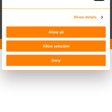
onze kantoorlocaties
Show details
Allow all
Vacatures
Privacyverklaring Keylane
Contact
Allow selection
Deny