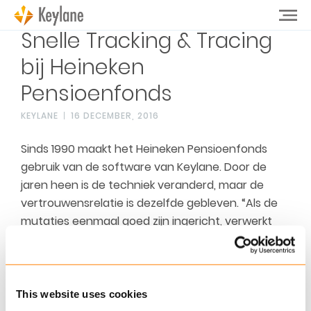
Snelle Tracking & Tracing
bij Heineken
Pensioenfonds
KEYLANE
16 DECEMBER, 2016
Sinds 1990 maakt het Heineken Pensioenfonds
gebruik van de software van Keylane. Door de
jaren heen is de techniek veranderd, maar de
vertrouwensrelatie is dezelfde gebleven. “Als de
mutaties eenmaal goed zijn ingericht, verwerkt
het systeem van Keylane deze mutaties feilloos,
zodat we precies weten hoe de zaken er voor
staan,” aldus Ton van der Valk, hoofd
pensioenadministratie.
This website uses cookies