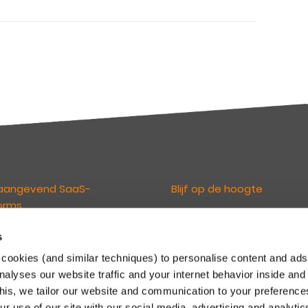
aangevend SaaS-
Blijf op de hoogte
orms
De Keylane nieuwsbrieven
informeren u over relevant ni
s
loven dat technologie de
en ontwikkelingen. U kunt zich d
erings- en pensioensector
cookies (and similar techniques) to personalise content and ads
inschrijven via onderstaande li
randeren. En maken het onze
nalyses our website traffic and your internet behavior inside and
Maak een keuze uit de nieuwsb
n mogelijk om te innoveren en
this, we tailor our website and communication to your preferenc
voor Schadeverzekeringen of
kertijd concurrerend te blijven
r use of our site with our social media, advertising and analytic