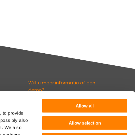
Wilt u meer informatie of een
demo?
euws
Allow all
Neem contact op
irect
, to provide
nks.
 possibly also
rief
Allow selection
es. We also
Volg ons
 Leven
s partners