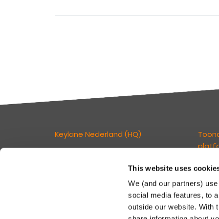
Keylane Nederland (HQ)
Toon
platf
T
+31 88 404 50 00
E
info@keylane.com
This website uses cookie
Wij ge
verzek
We (and our partners) use 
kan ve
Bezoek de contactpagina voor een
social media features, to a
klante
compleet overzicht van onze
outside our website. With 
tegelij
kantoorlocaties
share information about you