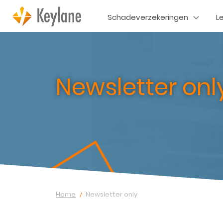
Schadeverzekeringen
L
Newsletter onl
Home
Newsletter only