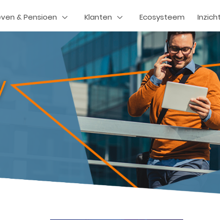
even & Pensioen
Klanten
Ecosysteem
Inzich
y