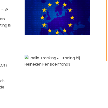
ans?
een
ing is
ken
nds
 de