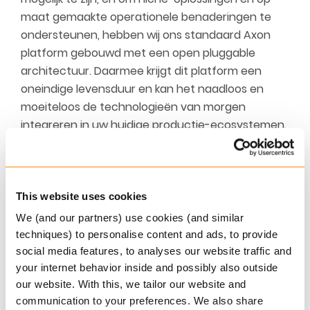
maat gemaakte operationele benaderingen te
ondersteunen, hebben wij ons standaard Axon
platform gebouwd met een open pluggable
architectuur. Daarmee krijgt dit platform een
oneindige levensduur en kan het naadloos en
moeiteloos de technologieën van morgen
integreren in uw huidige productie-ecosystemen.
Lees in deze brochure hoe u met uitbreidingen
van de kern de standaard functionaliteit van
Axon kunt verbeteren om uw specifieke zakelijke
This website uses cookies
behoeften te ondersteunen.
We (and our partners) use cookies (and similar
techniques) to personalise content and ads, to provide
Meer informatie
social media features, to analyses our website traffic and
Klaar voor de mogelijkheden van de toekomst?
your internet behavior inside and possibly also outside
our website. With this, we tailor our website and
Neem contact op met ons team om te ontdekken
communication to your preferences. We also share
hoe Keylane uw bedrijf kan ondersteunen. Vul