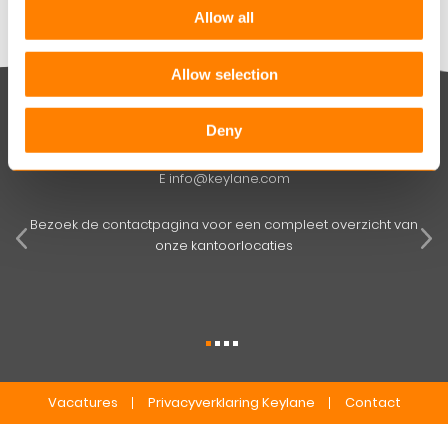
Allow all
Allow selection
Keylane Nederland (HQ)
Deny
T
+31 88 404 50 00
E
info@keylane.com
pens
mog
Bezoek de contactpagina voor een compleet overzicht van
onze kantoorlocaties
Vacatures
Privacyverklaring Keylane
Contact