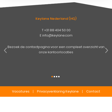
Keylane Nederland (HQ)
T
+31 88 404 50 00
E
info@keylane.com
pens
mog
Bezoek de contactpagina voor een compleet overzicht van
onze kantoorlocaties
Vacatures
Privacyverklaring Keylane
Contact