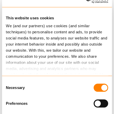
samenwerking en het uitwisselen van expertise
tussen de teams vergemakkelijken.
This website uses cookies
Tegelijkertijd werd ook het kantoor in Capelle
We (and our partners) use cookies (and similar
volledig gerenoveerd. Met nieuwe airconditioning,
techniques) to personalise content and ads, to provide
LED-verlichting, vernieuwe pantry’s, frisse
social media features, to analyses our website traffic and
vloerbedekking en een complete verfbeurt is dit
your internet behavior inside and possibly also outside
kantoor ook weer toekomstbestendig.
our website. With this, we tailor our website and
communication to your preferences. We also share
We kijken ernaar uit om in deze moderne
information about your use of our site with our social
omgeving te werken en onze klanten en gasten
media, advertising and analytics partners who may
combine it with other information that you’ve provided to
te verwelkomen in onze nieuwe kantoren.
them or that they’ve collected from your use of their
Consent
Nieuw adres:
services.
Necessary
Selection
Varrolaan 60
Read more
about this in our cookie statement. Through
3584 BW Utrecht
Preferences
the cookie settings under “Details”, you can determine
The Netherlands
which cookies we place. You can always
change or