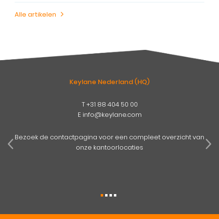
Alle artikelen
Keylane Nederland (HQ)
T
+31 88 404 50 00
E
info@keylane.com
pens
mog
Bezoek de contactpagina voor een compleet overzicht van
onze kantoorlocaties