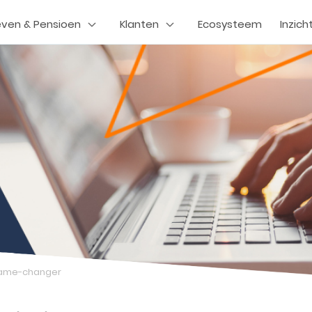
even & Pensioen
Klanten
Ecosysteem
Inzich
 game-changer