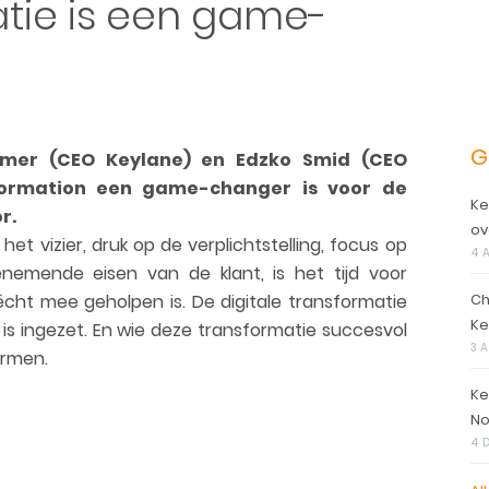
atie is een game-
G
mmer (CEO Keylane) en Edzko Smid (CEO
sformation een game-changer is voor de
Ke
r.
ov
et vizier, druk op de verplichtstelling, focus op
4 
enemende eisen van de klant, is het tijd voor
écht mee geholpen is. De digitale transformatie
Ch
Ke
is ingezet. En wie deze transformatie succesvol
3 
armen.
Ke
No
4 