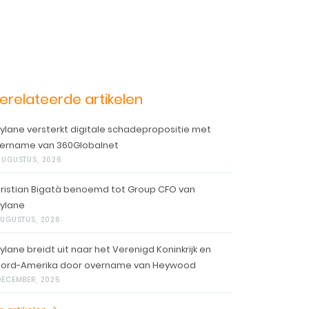
erelateerde artikelen
ylane versterkt digitale schadepropositie met
ername van 360Globalnet
AUGUSTUS, 2026
ristian Bigatà benoemd tot Group CFO van
ylane
AUGUSTUS, 2026
ylane breidt uit naar het Verenigd Koninkrijk en
ord-Amerika door overname van Heywood
DECEMBER, 2025