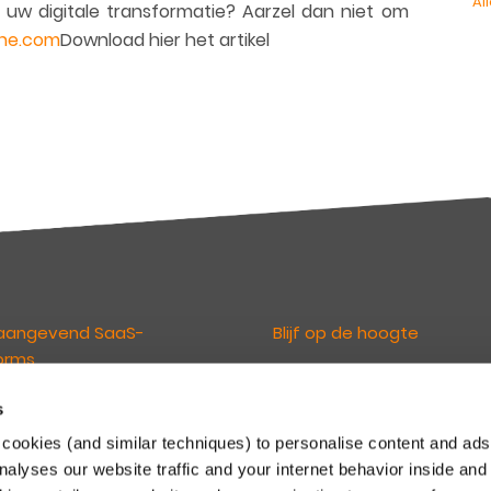
Al
 uw digitale transformatie? Aarzel dan niet om
ne.com
Download hier het artikel
aangevend SaaS-
Blijf op de hoogte
orms
De Keylane nieuwsbrieven
informeren u over relevant ni
s
loven dat technologie de
en ontwikkelingen. U kunt zich d
erings- en pensioensector
cookies (and similar techniques) to personalise content and ads
inschrijven via onderstaande li
randeren. En maken het onze
nalyses our website traffic and your internet behavior inside and
Maak een keuze uit de nieuwsb
n mogelijk om te innoveren en