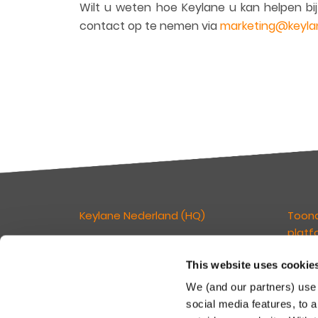
Wilt u weten hoe Keylane u kan helpen bij
contact op te nemen via
marketing@keyla
Keylane Nederland (HQ)
Toon
platf
T
+31 88 404 50 00
E
info@keylane.com
This website uses cookie
Wij ge
verzek
We (and our partners) use 
kan ve
Bezoek de contactpagina voor een
social media features, to a
klante
compleet overzicht van onze