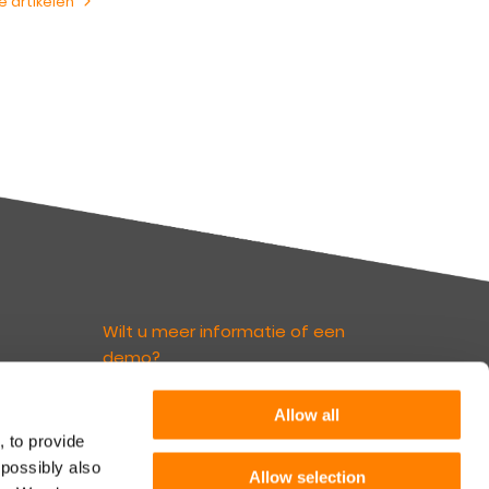
le artikelen
Wilt u meer informatie of een
demo?
euws
Allow all
Neem contact op
irect
, to provide
nks.
 possibly also
rief
Allow selection