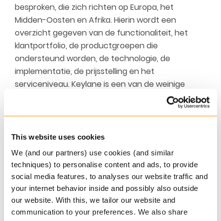
besproken, die zich richten op Europa, het
Midden-Oosten en Afrika. Hierin wordt een
overzicht gegeven van de functionaliteit, het
klantportfolio, de productgroepen die
ondersteund worden, de technologie, de
implementatie, de prijsstelling en het
serviceniveau. Keylane is een van de weinige
leveranciers in de survey die in alle categorieën
de hoge cijfers krijgt.
De Keylane oplossing onderscheidt zich door haar
This website uses cookies
heldere, web-based interface, met een moderne
We (and our partners) use cookies (and similar
uitstraling en groot gebruiksgemak. Klanten
techniques) to personalise content and ads, to provide
waarderen de snelheid en flexibiliteit van de
social media features, to analyses our website traffic and
configuratie en de veelzijdigheid van de oplossing.
your internet behavior inside and possibly also outside
In haar samenvatting schrijft Celent:
our website. With this, we tailor our website and
communication to your preferences. We also share
“Keylane is en blijft een belangrijke speler in de