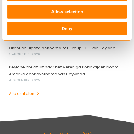
Gerelateerde artikelen
Allow selection
Keylane versterkt digitale schadepropositie met
Deny
overname van 360Globalnet
4 AUGUSTUS, 2026
Christian Bigatà benoemd tot Group CFO van Keylane
3 AUGUSTUS, 2026
Keylane breidt uit naar het Verenigd Koninkrijk en Noord-
Amerika door overname van Heywood
4 DECEMBER, 2025
Alle artikelen