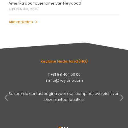
Amerika door overname van Heywood
4 DECEMBER, 2025
Alle artikelen
Keylane Nederland (HQ)
T
+31 88 404 50 00
E
info@keylane.com
pens
mog
Bezoek de contactpagina voor een compleet overzicht van
onze kantoorlocaties