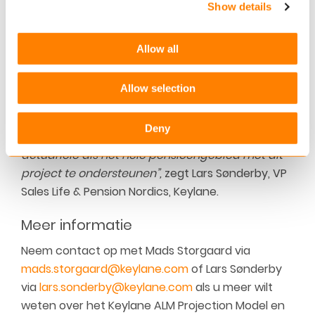
Show details
gefocuste klant met heldere doelstellingen.
Keylane heeft de oplossing, het plan en de
expertise”
, zegt Mads Storgaard, Chief Actuary,
Allow all
Keylane.
Allow selection
“We waarderen het vertrouwen dat Alm. Brand
toont door onze samenwerking verder uit te
Deny
breiden, en we kijken ernaar uit om zowel het
actuariële als het hele pensioengebied met dit
project te ondersteunen”,
zegt Lars Sønderby, VP
Sales Life & Pension Nordics, Keylane.
Meer informatie
Neem contact op met Mads Storgaard via
mads.storgaard@keylane.com
of Lars Sønderby
via
lars.sonderby@keylane.com
als u meer wilt
weten over het Keylane ALM Projection Model en