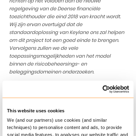
richten op het voldoen aan de nieuwe
regelgeving van de Deense financiële
toezichthouder die eind 2018 van kracht wordt.
Wij zijn ervan overtuigd dat de
standaardoplossing van Keylane ons zal helpen
om dit project tot een goed einde te brengen.
Vervolgens zullen we de vele
toepassingsmogelijkheden van het model
binnen de risicobeheersings- en
beleggingsdomeinen onderzoeken.
De perfecte match op het perfecte
moment
Keylane’s biedt een volledig ALM Projection Model
This website uses cookies
met de volgende drie hoofdelementen:
We (and our partners) use cookies (and similar
Kasstromen voor het modelleren van
techniques) to personalise content and ads, to provide
klantverplichtingen – Keylane Valuation
social media features, to analyses our website traffic and