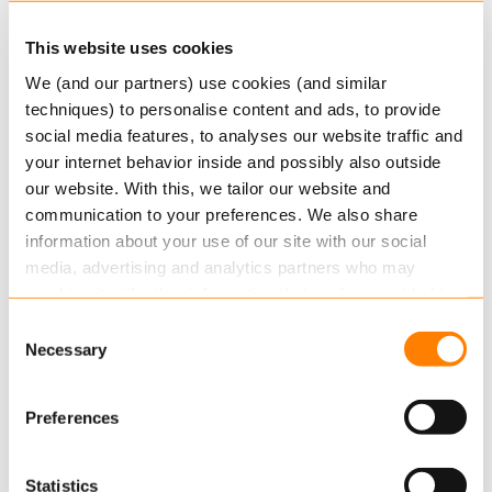
een factor 20!
This website uses cookies
Het bewijst eens te meer waar Keylane voor
staat: complexe uitdagingen omzetten in
We (and our partners) use cookies (and similar
techniques) to personalise content and ads, to provide
schaalbare, betrouwbare oplossingen die er écht
social media features, to analyses our website traffic and
toe doen. We zijn er trots op dat we met dit
your internet behavior inside and possibly also outside
resultaat direct bijdragen aan het commerciële
our website. With this, we tailor our website and
succes van Loyalis en aan de zekerheid van
communication to your preferences. We also share
duizenden werknemers die dagelijks op deze
information about your use of our site with our social
platformen vertrouwen.
media, advertising and analytics partners who may
combine it with other information that you’ve provided to
Wilt u weten wat Keylane voor uw
them or that they’ve collected from your use of their
Consent
organisatie kan betekenen? Neem dan
services.
Necessary
Selection
contact met
wido.mazee@keylane.com
en
ontdek hoe wij complexe uitdagingen
Read more
about this in our cookie statement. Through
omzetten in slimme, schaalbare
Preferences
the cookie settings under “Details”, you can determine
oplossingen.
which cookies we place. You can always
change or
withdraw
your consent.
Statistics