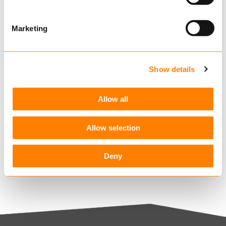
Gerelateerde artikelen
Marketing
TKP rondt WTP-transitie voor vijf pensioenfondsen
succesvol af
4 MAART, 2026
Show details
De toekomst van verzekeringen en pensioenen
vormgeven
Allow all
4 MAART, 2026
Succesvolle afronding van de migratie van 225.000
Allow selection
polissen voor a.s.r. Life
4 MAART, 2026
Deny
Alle artikelen