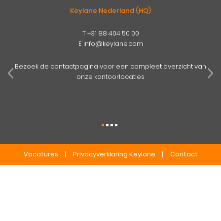
Keylane Nederland (HQ)
T
+31 88 404 50 00
E
info@keylane.com
pens
mog
Bezoek de contactpagina voor een compleet overzicht van
onze kantoorlocaties
Vacatures
Privacyverklaring Keylane
Contact