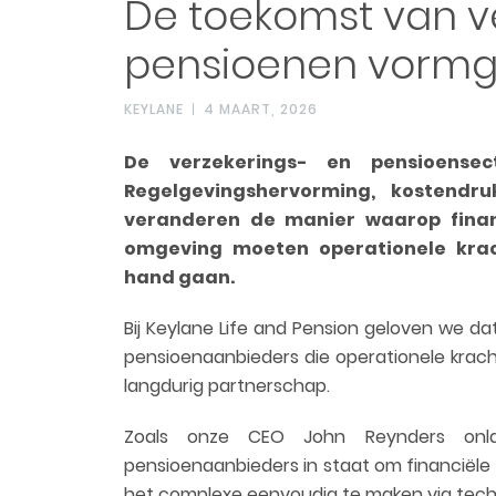
De toekomst van v
pensioenen vorm
KEYLANE
4 MAART, 2026
De verzekerings- en pensioensec
Regelgevingshervorming, kostendru
veranderen de manier waarop finan
omgeving moeten operationele krac
hand gaan.
Bij Keylane Life and Pension geloven we d
pensioenaanbieders die operationele krac
langdurig partnerschap.
Zoals onze CEO John Reynders onlang
pensioenaanbieders in staat om financiële 
het complexe eenvoudig te maken via tech