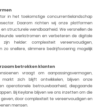
formen
tor in het toekomstige concurrentielandschap
nsector. Daarom richten wij onze platformen
gen en structurele wendbaarheid. We versnellen de
rsteunde werkstromen en verbeteren de digitale
n zijn helder: complexiteit vereenvoudigen,
 zo snellere, slimmere bedrijfsvoering mogelijk
rzaam betrokken klanten
nsioenen vraagt om aanpassingsvermogen,
markt zich blijft ontwikkelen, blijven onze
 en operationele betrouwbaarheid, diepgaande
pen. Bij Keylane blijven we ons inzetten om die
geven, door complexiteit te vereenvoudigen en
ljoenen mensen.