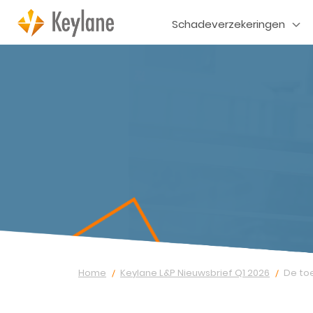
Schadeverzekeringen
Home
Keylane L&P Nieuwsbrief Q1 2026
De to