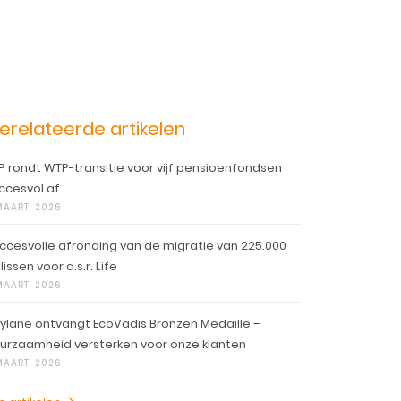
erelateerde artikelen
P rondt WTP-transitie voor vijf pensioenfondsen
ccesvol af
MAART, 2026
ccesvolle afronding van de migratie van 225.000
lissen voor a.s.r. Life
MAART, 2026
ylane ontvangt EcoVadis Bronzen Medaille –
urzaamheid versterken voor onze klanten
MAART, 2026