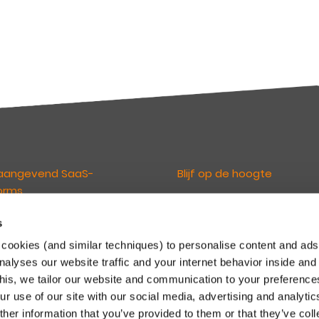
aangevend SaaS-
Blijf op de hoogte
orms
De Keylane nieuwsbrieven
informeren u over relevant ni
s
loven dat technologie de
en ontwikkelingen. U kunt zich d
erings- en pensioensector
cookies (and similar techniques) to personalise content and ads
inschrijven via onderstaande li
randeren. En maken het onze
nalyses our website traffic and your internet behavior inside and
Maak een keuze uit de nieuwsb
n mogelijk om te innoveren en
this, we tailor our website and communication to your preferenc
voor Schadeverzekeringen of
kertijd concurrerend te blijven
r use of our site with our social media, advertising and analytic
& Pensioen.
 steeds veranderende markt.
her information that you’ve provided to them or that they’ve col