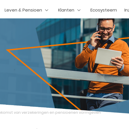
Leven & Pensioen
Klanten
Ecosysteem
In
ekomst van verzekeringen en pensioenen vormgeven