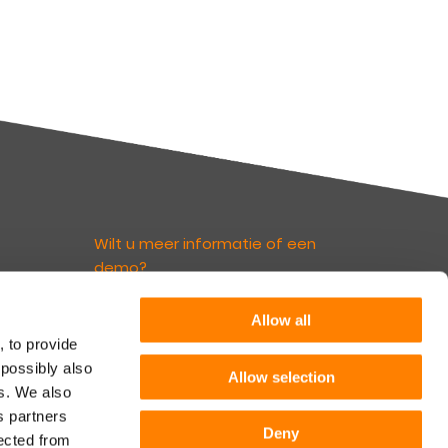
Wilt u meer informatie of een
demo?
euws
Allow all
Neem contact op
irect
, to provide
nks.
 possibly also
rief
Allow selection
es. We also
Volg ons
 Leven
s partners
Deny
lected from