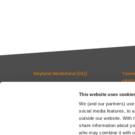
Keylane Nederland (HQ)
Toon
platf
T
+31 88 404 50 00
E
info@keylane.com
This website uses cookie
Wij ge
verzek
We (and our partners) use 
kan ve
Bezoek de contactpagina voor een
social media features, to a
klante
compleet overzicht van onze
outside our website. With 
tegelij
kantoorlocaties
share information about you
in een
who may combine it with ot