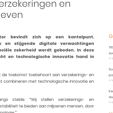
erzekeringen en
geven
G
tor bevindt zich op een kantelpunt.
k en stijgende digitale verwachtingen
TK
ciële zekerheid wordt geboden. In deze
su
ht en technologische innovatie hand in
4 
Su
at de toekomst toebehoort aan verzekerings- en
po
ht combineren met technologische innovatie en
4 
Ke
du
s stelde: “Wij stellen verzekerings- en
4 
stabiliteit te bieden aan miljoenen mensen, door
nologie.”