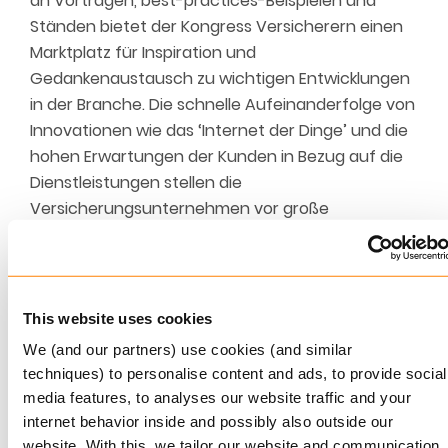
an Vorträgen, best-practices-Beispielen und
Ständen bietet der Kongress Versicherern einen
Marktplatz für Inspiration und
Gedankenaustausch zu wichtigen Entwicklungen
in der Branche. Die schnelle Aufeinanderfolge von
Innovationen wie das ‘Internet der Dinge’ und die
hohen Erwartungen der Kunden in Bezug auf die
Dienstleistungen stellen die
Versicherungsunternehmen vor große
Herausforderungen. Wie kann auf diese Trends
am besten reagiert werden? Ron van den Broek,
Geschäftsführer von Keylane Deutschland: “Wir
verfügen über jahrelange Erfahrungen bei groß
This website uses cookies
angelegten Automatisierungsprojekten und
We (and our partners) use cookies (and similar
können Versicherern perfekt bei den
techniques) to personalise content and ads, to provide social
Digitalisierungsentscheidungen assistieren, die sie
media features, to analyses our website traffic and your
treffen müssen. Wir freuen uns daher, diesen
internet behavior inside and possibly also outside our
Kongress unseres Technologiepartners IBM
website. With this, we tailor our website and communication