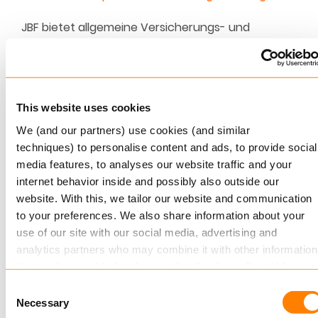
JBF bietet allgemeine Versicherungs- und
Bankprodukte für Mitarbeiter
oder deren
Angehörige
an
, die in Unternehmen
der
norwegischen
Eisenbahn
arbeiten.
JBF
hat
neben
acht
This website uses cookies
Geschäftsstellen in
ganz Norwege
n
,
We (and our partners) use cookies (and similar
zusätzlich
ein
zentrale
s
Callcenter
techniques) to personalise content and ads, to provide social
und
ein
Selbstbedienung
sportal
über das Internet.
media features, to analyses our website traffic and your
Laut einer aktuellen KTI-Rating-Umfrage, die von
internet behavior inside and possibly also outside our
Barcode
Intelligence
und dem norwegischen
website. With this, we tailor our website and communication
Kundenbarometer durchgeführt wurde,
to your preferences. We also share information about your
belegt
JBF
in Norwegen den ersten Platz bei der
use of our site with our social media, advertising and
Kundenzufriedenheit und -loyalität in
seinem
analytics partners who may combine it with other information
Bereich
.
that you’ve provided to them or that they’ve collected from
your use of their services.
Consent
Über Keylane
Necessary
Selection
Read more
about this in our cookie statement. Through the