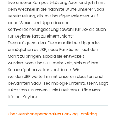
Live unserer
Komposit
-Lösung Axon und jetzt mit
dem Wechsel in die nächste Stufe unserer SaaS-
Bereitstellung, d.h. mit häufigen Releases. Auf
diese Weise sind Upgrades der
Kernversicherungslösung sowohl für JBF als auch
für Keylane fast zu einem
„
Nicht-
Ereignis
“
geworden. Die monatlichen Upgrades
ermöglichen es JBF, neue Funktionen auf den
Markt zu bringen, sobald sie entwickelt
wurden
.
Somit hat JBF
mehr Zeit, sich auf ihre
Kern
aufgaben
zu konzentrieren. Wir
werden
JBF
weiterhin mit unserer robusten und
bewährten SaaS-Technologie unterstützen“, sagt
Lukas van Grunsven, Chief Delivery Office Non-
Life bei Keylane.
Über Jernbanepersonaltes Bank og Forsikring