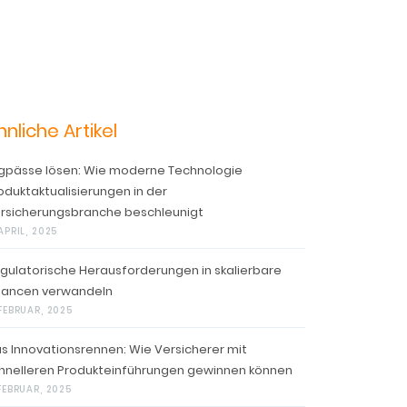
hnliche Artikel
gpässe lösen: Wie moderne Technologie
oduktaktualisierungen in der
rsicherungsbranche beschleunigt
APRIL, 2025
gulatorische Herausforderungen in skalierbare
ancen verwandeln
 FEBRUAR, 2025
s Innovationsrennen: Wie Versicherer mit
hnelleren Produkteinführungen gewinnen können
 FEBRUAR, 2025