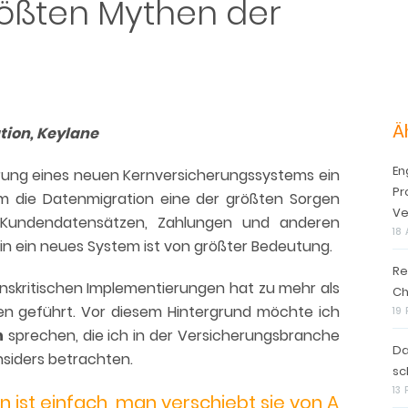
größten Mythen der
Ä
tion, Keylane
En
ierung eines neuen Kernversicherungssystems ein
Pr
em die Datenmigration eine der größten Sorgen
Ve
n, Kundendatensätzen, Zahlungen und anderen
18 
in ein neues System ist von größter Bedeutung.
Re
nskritischen Implementierungen hat zu mehr als
Ch
onen geführt. Vor diesem Hintergrund möchte ich
19
n
sprechen, die ich in der Versicherungsbranche
Da
nsiders betrachten.
sc
13
en ist einfach, man verschiebt sie von A