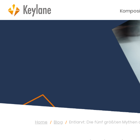
Komposi
Home
Blog
Entlarvt: Die fünf größten Mythen