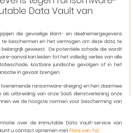
gevens tegen ransomware-
table Data Vault van
ppijen die gevoelige klant- en deelnemergegevens
s te beschermen en het vermogen om deze data te
o belangrijk geweest.
De potentiële schade die wordt
e-aanval kan leiden tot het volledig verlies van alle
tieschade, kostbare juridische gevolgen of in het
nisatie in gevaar brengen.
e toenemende ransomware-dreiging en hen daarmee
als uitbreiding van onze SaaS dienstverlening onze
kunnen we de hoogste normen voor bescherming van
.
matie over de Immutable Data Vault-service van
n kunt u contact opnemen met
Floris van Tol
.