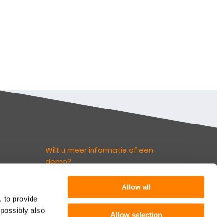
Wilt u meer informatie of een
demo?
euws
Allow all
Neem contact op
irect
, to provide
nks.
 possibly also
rief
Allow selection