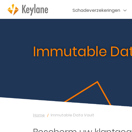
Schadeverzekeringen
Immutable Dat
Home
Immutable Data Vault