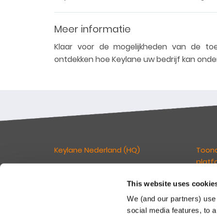
Meer informatie
Klaar voor de mogelijkheden van de 
ontdekken hoe Keylane uw bedrijf kan ond
Keylane Nederland (HQ)
Toon
platf
T
+31 88 404 50 00
E
info@keylane.com
This website uses cookie
Wij ge
verzek
We (and our partners) use 
kan ve
Bezoek de contactpagina voor een
social media features, to a
klante
compleet overzicht van onze