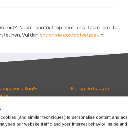
toekomst? Neem contact op met ons team om te
ersteunen.
Vul dan
ons online contactverzoek
in.
aangevend SaaS-
Blijf op de hoogte
orms
De Keylane nieuwsbrieven
informeren u over relevant ni
s
loven dat technologie de
en ontwikkelingen. U kunt zich d
erings- en pensioensector
cookies (and similar techniques) to personalise content and ads
inschrijven via onderstaande li
randeren. En maken het onze
nalyses our website traffic and your internet behavior inside and
Maak een keuze uit de nieuwsb
n mogelijk om te innoveren en