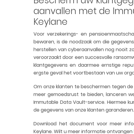
Bescherm uw klantge
aanvallen met de Immu
Keylane
Voor verzekerings- en pensioenmaatscha
bewaren, is de noodzaak om die gegeven
herstellen van cyberaanvallen nog nooit z
veroorzaakt door een succesvolle ransomwar
klantgegevens en daarmee ernstige reputa
ergste geval het voortbestaan van uw orga
Om onze klanten te beschermen tegen d
meer gemoedsrust te bieden, lanceren we 
Immutable Data Vault-service. Hiermee 
de gegevens van onze klanten garanderen
Download het document voor meer infor
Keylane. Wilt u meer informatie ontvange