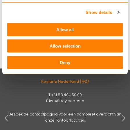
de industrie of over onze oplossingen. Wilt u op
Show details
de hoogte blijven? U kunt zich direct inschrijven
via onderstaande links.
Allow all
Schadeverzekeringen nieuwsbrief
Leven & Pensioen nieuwsbrief
Allow selection
Deny
Keylane Nederland (HQ)
T
+31 88 404 50 00
E
info@keylane.com
pens
mog
Bezoek de contactpagina voor een compleet overzicht van
onze kantoorlocaties