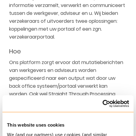
informatie verzamelt, verwerkt en communiceert
tussen de werkgever, adviseur en u. Wij bieden
verzekeraars of uitvoerders twee oplossingen:
koppelingen met uw portaal of een zgn.
verzekeraarportaal.
Hoe
Ons platform zorgt ervoor dat mutatieberichten
van werkgevers en adviseurs worden
gespecificeerd naar een output wat door uw
back office systeem/portaal verwerkt kan
worden. Ook wel Straight Through Processing
(STP) genoemd. Op deze manier kunnen de
mutaties direct digitaal worden verwerkt. Deze
koppeling, ook wel interface genoemd,
functioneert tussen de Benefits-Plaza omgeving
This website uses cookies
van de adviseur en uw portaal.
We (and our partners) use cookies (and similar