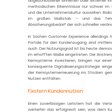
abgeschlossener Einheiten oder externer Ini
methodischen Erkenntnisse nur schwer im
und die Unternehmenskultur auswirken. Risik
im großen Maßstab – und das Temp
Absicherungsbedarf der sich schneller veränd
In Sachen Customer Experience allerdings 
Portale für den Kundenzugang sind mittler
auch. Der Nutzungsgrad ist bis heute dennoc
im erhofften Maße eingetreten. Die Anstrengu
Kernsysteme investieren, bringen nur eine
konsequente Digitalisierungsstrategie eingeb
der Kernsystemerneuerung ins Stocken gera
Nutzen entfalten.
Fixstern Kundennutzen
Einen zuverlässigen Leitstern hat die Vers
weiterhin das erfolgreich sein, was dem 