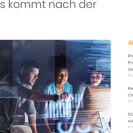
Was kommt nach der
Ä
En
Pr
Ve
18 
Re
Ch
19
Da
sc
13