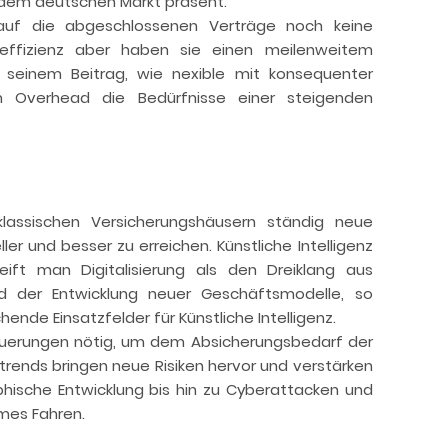
 dem deutschen Markt präsent.
auf die abgeschlossenen Verträge noch keine
seffizienz aber haben sie einen meilenweitem
n seinem Beitrag, wie nexible mit konsequenter
m Overhead die Bedürfnisse einer steigenden
klassischen Versicherungshäusern ständig neue
er und besser zu erreichen. Künstliche Intelligenz
eift man Digitalisierung als den Dreiklang aus
d der Entwicklung neuer Geschäftsmodelle, so
hende Einsatzfelder für Künstliche Intelligenz.
euerungen nötig, um dem Absicherungsbedarf der
rends bringen neue Risiken hervor und verstärken
ische Entwicklung bis hin zu Cyberattacken und
mes Fahren.