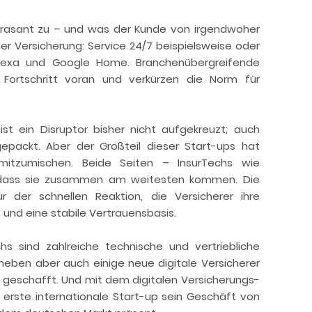
 rasant zu – und was der Kunde von irgendwoher
ner Versicherung: Service 24/7 beispielsweise oder
Alexa und Google Home. Branchenübergreifende
n Fortschritt voran und verkürzen die Norm für
st ein Disruptor bisher nicht aufgekreuzt; auch
epackt. Aber der Großteil dieser Start-ups hat
mitzumischen. Beide Seiten – InsurTechs wie
t, dass sie zusammen am weitesten kommen. Die
r der schnellen Reaktion, die Versicherer ihre
en und eine stabile Vertrauensbasis.
hs sind zahlreiche technische und vertriebliche
eben aber auch einige neue digitale Versicherer
t geschafft. Und mit dem digitalen Versicherungs-
erste internationale Start-up sein Geschäft von