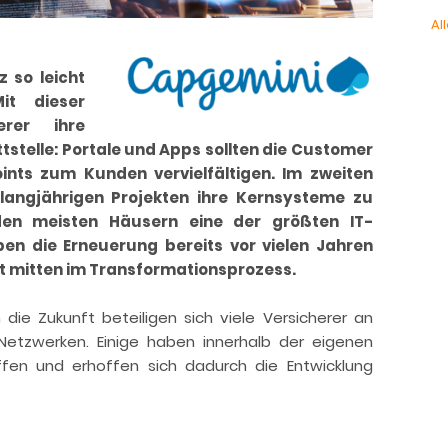
All
 so leicht
it dieser
herer ihre
tstelle: Portale und Apps sollten die Customer
ints zum Kunden vervielfältigen. Im zweiten
 langjährigen Projekten ihre Kernsysteme zu
den meisten Häusern eine der größten IT-
aben die Erneuerung bereits vor vielen Jahren
tzt mitten im Transformationsprozess.
e Zukunft beteiligen sich viele Versicherer an
Netzwerken. Einige haben innerhalb der eigenen
ffen und erhoffen sich dadurch die Entwicklung