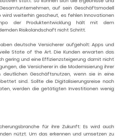
tiativen statt. So können sich die Ergebnisse und
 Gesamtunternehmen, auf sein Geschäftsmodell
o wird weiterhin gescheut, es fehlen Innovationen
o der Produktentwicklung hält mit dem
ernden Risikolandschaft nicht Schritt.
haben deutsche Versicherer aufgeholt: Apps und
weile State of the Art. Die Kunden erwarten das
h gering und eine Effizienzsteigerung damit nicht
ngen, die Versicherer in die Modernisierung ihrer
n deutlichen Geschäftsnutzen, wenn sie in eine
ettet sind. Sollte die Digitalisierungsreise nach
ten, werden die getätigten Investitionen wenig
icherungsbranche für ihre Zukunft: Es wird auch
Kunden nützt. Um das erkennen und umsetzen zu