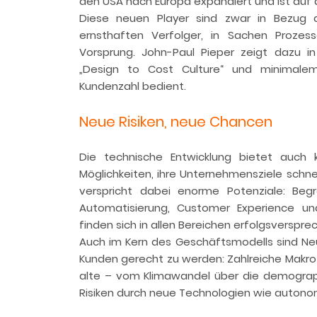
den USA nach Europa expandiert und ist auf
Diese neuen Player sind zwar in Bezug 
ernsthaften Verfolger, in Sachen Prozes
Vorsprung. John-Paul Pieper zeigt dazu i
„Design to Cost Culture“ und minimale
Kundenzahl bedient.
Neue Risiken, neue Chancen
Die technische Entwicklung bietet auch 
Möglichkeiten, ihre Unternehmensziele schnell
verspricht dabei enorme Potenziale: Begr
Automatisierung, Customer Experience un
finden sich in allen Bereichen erfolgsversprec
Auch im Kern des Geschäftsmodells sind N
Kunden gerecht zu werden: Zahlreiche Makrot
alte – vom Klimawandel über die demograph
Risiken durch neue Technologien wie autono