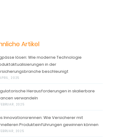
hnliche Artikel
gpässe lösen: Wie moderne Technologie
oduktaktualisierungen in der
rsicherungsbranche beschleunigt
APRIL, 2025
gulatorische Herausforderungen in skalierbare
ancen verwandeln
 FEBRUAR, 2025
s Innovationsrennen: Wie Versicherer mit
hnelleren Produkteinführungen gewinnen können
 FEBRUAR, 2025