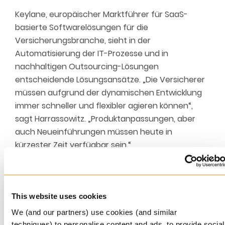
Keylane, europäischer Marktführer für SaaS-
basierte Softwarelösungen für die
Versicherungsbranche, sieht in der
Automatisierung der IT-Prozesse und in
nachhaltigen Outsourcing-Lösungen
entscheidende Lösungsansätze. „Die Versicherer
müssen aufgrund der dynamischen Entwicklung
immer schneller und flexibler agieren können“,
sagt Harrassowitz. „Produktanpassungen, aber
auch Neueinführungen müssen heute in
kürzester Zeit verfügbar sein.“
Keylane bietet hierfür flexible SaaS-Lösungen an.
SaaS steht für Software as a Service – im Klartext:
Die Unternehmen erwerben die Software als
This website uses cookies
Online-Lösung von Keylane. Das web-basierte,
We (and our partners) use cookies (and similar
integrierte Softwareangebot umfasst ein
techniques) to personalise content and ads, to provide social