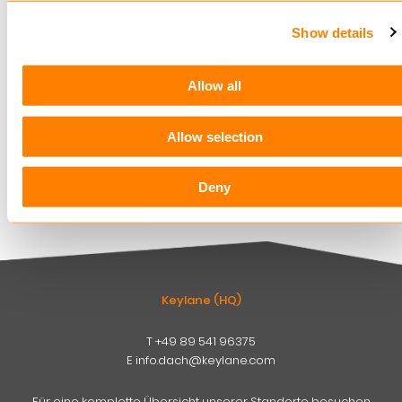
4 AUGUST, 2026
Show details
Christian Bigatà verstärkt Keylane als Group CFO
3 AUGUST, 2026
Allow all
Keylane ernennt Dennis Eisert zum VP Sales & Marketing
P&C
Allow selection
11 DEZEMBER, 2025
Alle Artikel
Deny
Keylane (HQ)
T
+49 89 541 96375
E
info.dach@keylane.com
Für eine komplette Übersicht unserer Standorte besuchen