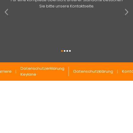
Sie bitte unsere Kontaktseite.
Datenschutzerklärung
rriere
Datenschutzklärung
Konta
Keylane