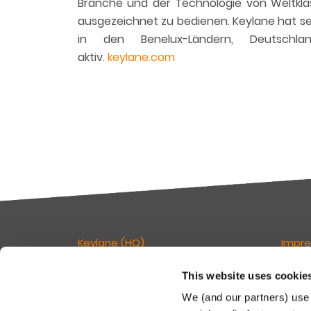
Branche und der Technologie von Weltklas
ausgezeichnet zu bedienen. Keylane hat se
in den Benelux-Ländern, Deutschla
aktiv.
keylane.com
Keylane (HQ)
Impr
This website uses cookie
T
+49 89 541 96375
Verant
E
info.dach@keylane.com
Seite:
We (and our partners) use 