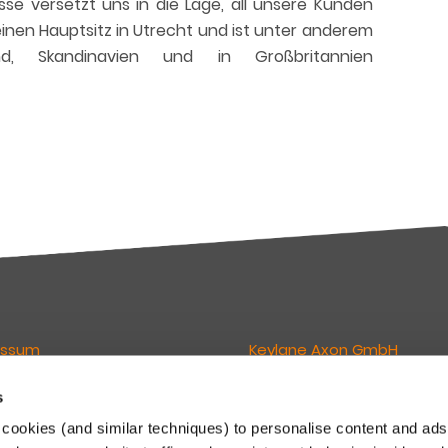
se versetzt uns in die Lage, all unsere Kunden
inen Hauptsitz in Utrecht und ist unter anderem
nd, Skandinavien und in Großbritannien
essum
Keylane Axon GmbH
s
wortlich für den Inhalt dieser
Geschäftsführer:
Lukas van Grunsven
cookies (and similar techniques) to personalise content and ads
Philipp E. Lederer