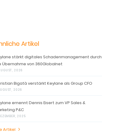
hnliche Artikel
ylane stärkt digitales Schadenmanagement durch
e Übernahme von 360Globalnet
AUGUST, 2026
ristian Bigatà verstärkt Keylane als Group CFO
AUGUST, 2026
ylane ernennt Dennis Eisert zum VP Sales &
rketing P&C
 DEZEMBER, 2025
e Artikel