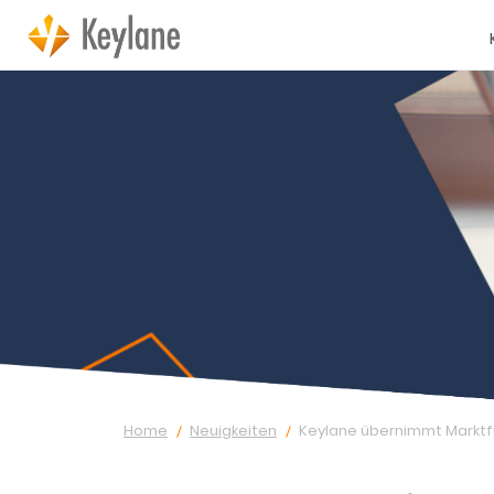
Home
Neuigkeiten
Keylane übernimmt Marktf