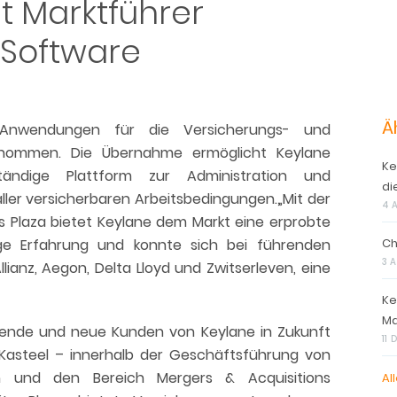
 Marktführer
 Software
Ä
e-Anwendungen für die Versicherungs- und
ernommen. Die Übernahme ermöglicht Keylane
Ke
lständige Plattform zur Administration und
di
ller versicherbaren Arbeitsbedingungen.„Mit der
4 
s Plaza bietet Keylane dem Markt eine erprobte
nge Erfahrung und konnte sich bei führenden
Ch
3 
ianz, Aegon, Delta Lloyd und Zwitserleven, eine
Ke
Ma
ende und neue Kunden von Keylane in Zukunft
11
 Kasteel – innerhalb der Geschäftsführung von
n und den Bereich Mergers & Acquisitions
All