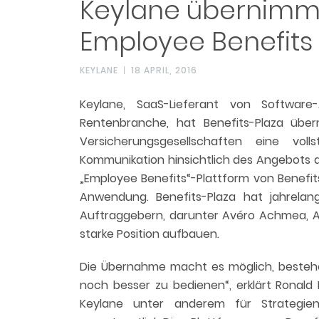
Keylane übernimmt
Employee Benefits
KEYLANE
18 APRIL, 2016
Keylane, SaaS-Lieferant von Softwar
Rentenbranche, hat Benefits-Plaza üb
Versicherungsgesellschaften eine vol
Kommunikation hinsichtlich des Angebots a
„Employee Benefits“-Plattform von Benefit
Anwendung. Benefits-Plaza hat jahrela
Auftraggebern, darunter Avéro Achmea, All
starke Position aufbauen.
Die Übernahme macht es möglich, besteh
noch besser zu bedienen“, erklärt Ronald
Keylane unter anderem für Strategie