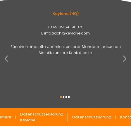
Keylane (HQ)
T
+49 89 541 96375
E
info.dach@keylane.com
Für eine komplette Übersicht unserer Standorte besuchen
Sie bitte unsere Kontaktseite.
Datenschutzerklärung
rriere
Datenschutzklärung
Konta
Keylane