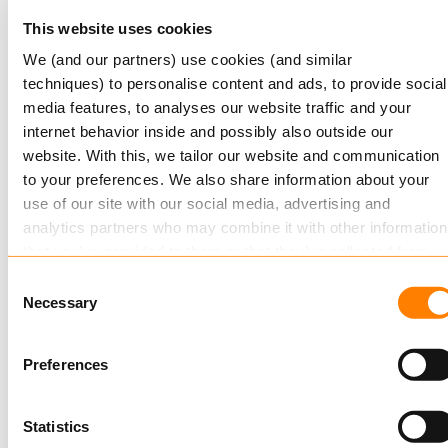
Axon leistungsstarke Funktionen, eine
This website uses cookies
serviceorientierte Architektur sowie hohe
We (and our partners) use cookies (and similar
Verfügbarkeit und Leistung bietet.
techniques) to personalise content and ads, to provide social
media features, to analyses our website traffic and your
Keylane kann erfolgreiche Projekte im
internet behavior inside and possibly also outside our
Zusammenhang mit der Implementierung
website. With this, we tailor our website and communication
integrierter Softwareplattformen und im Bereich
to your preferences. We also share information about your
Datenmigration vorweisen. Wir sind überzeugt,
use of our site with our social media, advertising and
mit Keylane einen soliden und loyalen Partner
analytics partners who may combine it with other information
gefunden zu haben, und freuen uns auf eine
that you’ve provided to them or that they’ve collected from
erfolgreiche Implementierung.“
your use of their services.
Consent
Necessary
Selection
Read more
about this in our cookie statement. Through the
Mehr Information
cookie settings under “Details”, you can determine which
Preferences
cookies we place. You can always
change or withdraw
you
Wenn Sie Fragen oder Anregungen zu dieser
consent.
Mitteilung haben, kontaktieren Sie uns gern unter
Statistics
marketing@keylane.com
oder über unsere lokalen