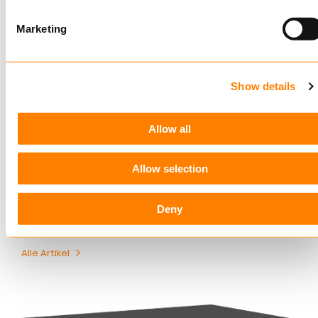
Niederlassungen.
Marketing
Ähnliche Artikel
Keylane stärkt digitales Schadenmanagement durch die
Show details
Übernahme von 360Globalnet
4 AUGUST, 2026
Allow all
Christian Bigatà verstärkt Keylane als Group CFO
3 AUGUST, 2026
Allow selection
Keylane ernennt Dennis Eisert zum VP Sales & Marketing
P&C
Deny
11 DEZEMBER, 2025
Alle Artikel