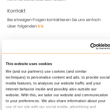
Kontakt
Bei etwaigen Fragen kontaktieren Sie uns einfach
über folgenden
link
.
Ähnliche Artikel
Keylane stärkt digitales Schadenmanagement durch die
Übernahme von 360Globalnet
This website uses cookies
4 AUGUST, 2026
We (and our partners) use cookies (and similar
Christian Bigatà verstärkt Keylane als Group CFO
techniques) to personalise content and ads, to provide social
3 AUGUST, 2026
media features, to analyses our website traffic and your
internet behavior inside and possibly also outside our
Keylane ernennt Dennis Eisert zum VP Sales & Marketing
website. With this, we tailor our website and communication
P&C
to your preferences. We also share information about your
11 DEZEMBER, 2025
use of our site with our social media, advertising and