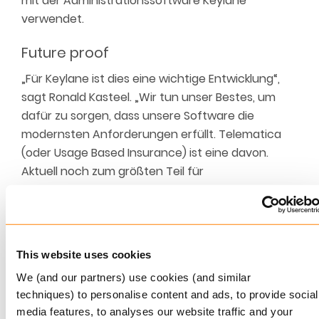
mit der Administrationssoftware Keylane
verwendet.
Future proof
„Für Keylane ist dies eine wichtige Entwicklung“,
sagt Ronald Kasteel. „Wir tun unser Bestes, um
dafür zu sorgen, dass unsere Software die
modernsten Anforderungen erfüllt. Telematica
(oder Usage Based Insurance) ist eine davon.
Aktuell noch zum größten Teil für
Autoversicherungen, aber in der Zukunft wird
man hierfür viel mehr Anwendungen sehen. Wir
sind dafür bereit.”
This website uses cookies
Flexibilität
We (and our partners) use cookies (and similar
Marin Roos, Veränderungs- und
techniques) to personalise content and ads, to provide social
Innovationsmanager bei Unigarant: „Um als
media features, to analyses our website traffic and your