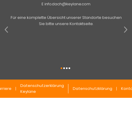
E
info.dach@keylane.com
Für eine komplette Übersicht unserer Standorte besuchen
Sie bitte unsere Kontaktseite.
Datenschutzerklärung
rriere
Datenschutzklärung
Konta
Keylane