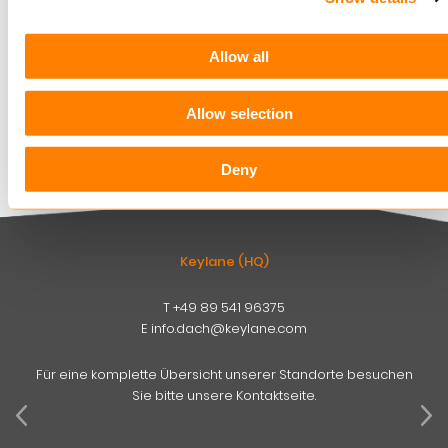
Keylane, in der Branche oder über unsere
Lösungen. Wollen Sie auf dem Laufenden
Allow all
bleiben? Sie können sich direkt über die
Schaltfläche unten anmelden.
Allow selection
Direkt abonnieren
Deny
Keylane (HQ)
T
+49 89 541 96375
E
info.dach@keylane.com
Für eine komplette Übersicht unserer Standorte besuchen
Sie bitte unsere Kontaktseite.