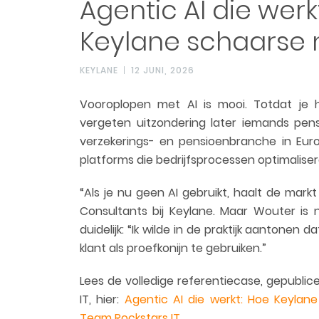
Agentic AI die werk
Keylane schaarse 
KEYLANE
12 JUNI, 2026
Vooroplopen met AI is mooi. Totdat je
vergeten uitzondering later iemands pen
verzekerings- en pensioenbranche in Euro
platforms die bedrijfsprocessen optimalis
“Als je nu geen AI gebruikt, haalt de markt 
Consultants bij Keylane. Maar Wouter is 
duidelijk: “Ik wilde in de praktijk aantonen 
klant als proefkonijn te gebruiken.”
Lees de volledige referentiecase, gepubli
IT, hier:
Agentic AI die werkt: Hoe Keylane
Team Rockstars IT