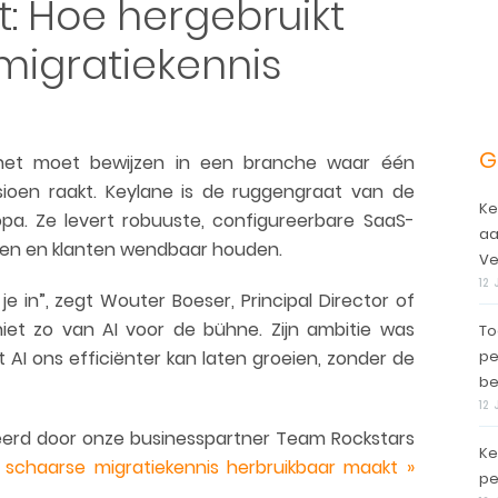
t: Hoe hergebruikt
migratiekennis
G
 het moet bewijzen in een branche waar één
sioen raakt. Keylane is de ruggengraat van de
Ke
pa. Ze levert robuuste, configureerbare SaaS-
aa
eren en klanten wendbaar houden.
Ve
12
je in”, zegt Wouter Boeser, Principal Director of
niet zo van AI voor de bühne. Zijn ambitie was
To
dat AI ons efficiënter kan laten groeien, zonder de
pe
be
12
ceerd door onze businesspartner Team Rockstars
Ke
 schaarse migratiekennis herbruikbaar maakt »
pe