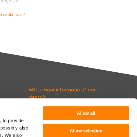
 JUNI, 2026
le artikelen
Wilt u meer informatie of een
demo?
euws
Allow all
Neem contact op
irect
, to provide
nks.
 possibly also
rief
Allow selection
es. We also
Volg ons
 Leven