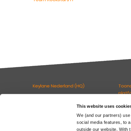
Keylane Nederland (HQ)
Toon
platf
T
+31 88 404 50 00
E
info@keylane.com
This website uses cookie
Wij ge
verzek
We (and our partners) use 
kan ve
Bezoek de contactpagina voor een
social media features, to a
klante
compleet overzicht van onze
outside our website. With 