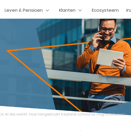
Leven & Pensioen
Klanten
Ecosysteem
In
ic AI die werkt: Hoe hergebruikt Keylane schaarse migratiekennis