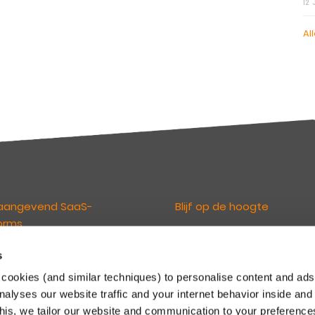
12
Al
aangevend SaaS-
Blijf op de hoogte
orms
De Keylane nieuwsbrieven
informeren u over relevant ni
s
loven dat technologie de
en ontwikkelingen. U kunt zich d
erings- en pensioensector
cookies (and similar techniques) to personalise content and ads
inschrijven via onderstaande li
randeren. En maken het onze
nalyses our website traffic and your internet behavior inside and
Maak een keuze uit de nieuwsb
n mogelijk om te innoveren en
this, we tailor our website and communication to your preferenc
voor Schadeverzekeringen of