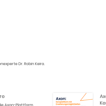
nexperte Dr. Robin Keira.
re
Ax
Ke
 die Axon-Plattform