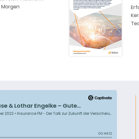
n Morgen
Erf
Ker
Tec